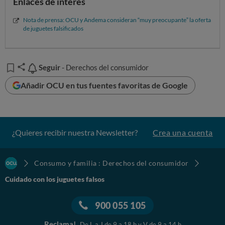
Enlaces de interés
Nota de prensa: OCU y Andema consideran “muy preocupante” la oferta
de juguetes falsificados
Seguir
Seguir
- Derechos del consumidor
Añadir OCU en tus fuentes favoritas de Google
¿Quieres recibir nuestra Newsletter?
Crea una cuenta
Consumo y familia : Derechos del consumidor
Cuidado con los juguetes falsos
900 055 105
Reclama!
De L a J de 9 a 18 h y V de 9 a 14 h