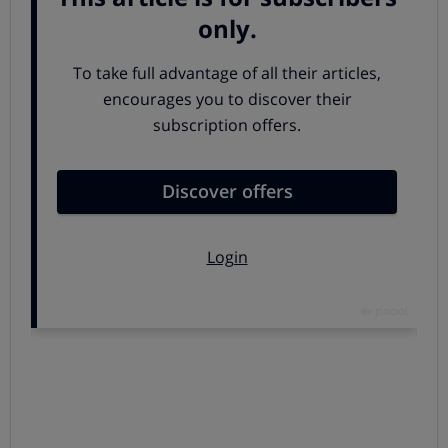
que el juguete pueda ser falso. Insistimos además en la
necesidad de prestar especial atención a los juguetes
que se compran online:
Compra siempre en tiendas oficiales y comercios
de confianza.
Revisa que el juguete está bien embalado, que
tiene los datos del fabricante o importador, la edad
recomendada y las advertencias de seguridad en el
envase.
Cerciórate también de que tiene las instrucciones
en castellano y cuenta con el marcado CE oficial
El mejor juguete es un juguete
seguro