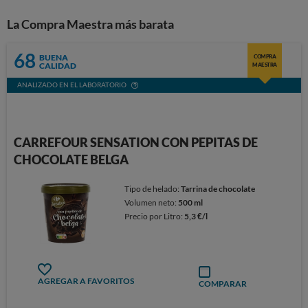
La Compra Maestra más barata
68
BUENA
COMPRA
CALIDAD
MAESTRA
ANALIZADO EN EL LABORATORIO
CARREFOUR SENSATION CON PEPITAS DE
CHOCOLATE BELGA
Tipo de helado:
Tarrina de chocolate
Volumen neto:
500 ml
Precio por Litro:
5,3 €/l
AGREGAR A FAVORITOS
COMPARAR