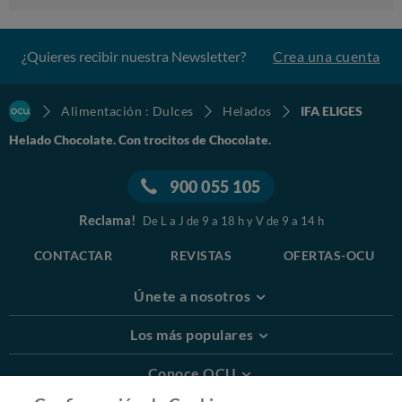
¿Quieres recibir nuestra Newsletter?
Crea una cuenta
Alimentación : Dulces
Helados
IFA ELIGES
Helado Chocolate. Con trocitos de Chocolate.
900 055 105
Reclama!
De L a J de 9 a 18 h y V de 9 a 14 h
CONTACTAR
REVISTAS
OFERTAS-OCU
Únete a nosotros
Los más populares
Conoce OCU