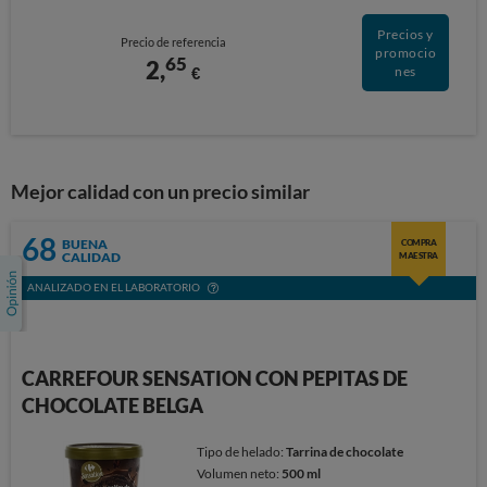
Precios y
Precio de referencia
promocio
65
2,
€
nes
Mejor calidad con un precio similar
68
BUENA
COMPRA
CALIDAD
MAESTRA
ANALIZADO EN EL LABORATORIO
CARREFOUR SENSATION CON PEPITAS DE
CHOCOLATE BELGA
Tipo de helado:
Tarrina de chocolate
Volumen neto:
500 ml