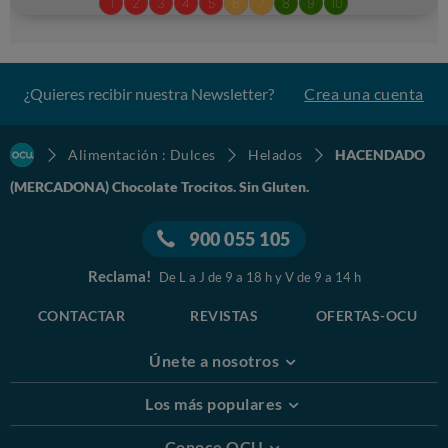
¿Quieres recibir nuestra Newsletter?
Crea una cuenta
Alimentación : Dulces
Helados
HACENDADO
(MERCADONA) Chocolate Trocitos. Sin Gluten.
900 055 105
Reclama!
De L a J de 9 a 18 h y V de 9 a 14 h
CONTACTAR
REVISTAS
OFERTAS-OCU
Únete a nosotros
Los más populares
Conoce OCU