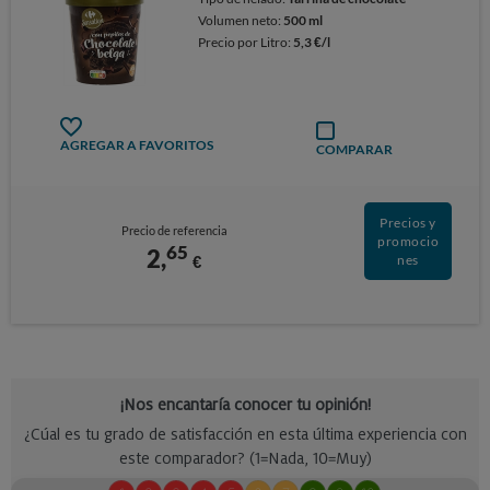
Volumen neto:
500 ml
Precio por Litro:
5,3 €/l
AGREGAR A FAVORITOS
COMPARAR
Precios y
Precio de referencia
promocio
65
2,
€
nes