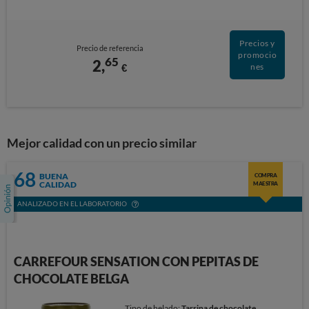
Precios y
Precio de referencia
promocio
65
2,
€
nes
Mejor calidad con un precio similar
68
BUENA
COMPRA
CALIDAD
MAESTRA
ANALIZADO EN EL LABORATORIO
CARREFOUR SENSATION CON PEPITAS DE
CHOCOLATE BELGA
Tipo de helado:
Tarrina de chocolate