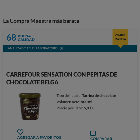
La Compra Maestra más barata
68
BUENA
COMPRA
CALIDAD
MAESTRA
ANALIZADO EN EL LABORATORIO
CARREFOUR SENSATION CON PEPITAS DE
CHOCOLATE BELGA
Tipo de helado:
Tarrina de chocolate
Volumen neto:
500 ml
Precio por Litro:
5,3 €/l
AGREGAR A FAVORITOS
COMPARAR