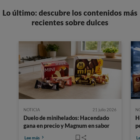
Lo último: descubre los contenidos más
recientes sobre dulces
NOTICIA
21 julio 2026
N
Duelo de minihelados: Hacendado
H
gana en precio y Magnum en sabor
p
Lee más
L