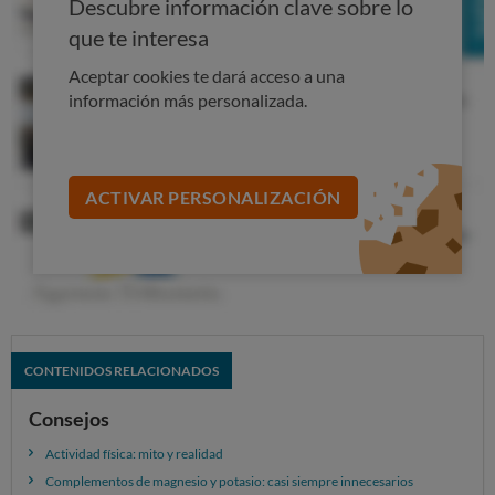
Descubre información clave sobre lo
estudios publicados apuntan a un posible beneficio en
que te interesa
determinadas situaciones.
Aceptar cookies te dará acceso a una
Puede ayudar:
información más personalizada.
A reducir la duración del calambre.
A aliviar calambres agudos durante el ejercicio.
En deportistas de resistencia con antecedentes de
ACTIVAR PERSONALIZACIÓN
calambres frecuentes.
Pero no consigue:
Prevenir todos los calambres.
Sustituir una buena hidratación.
CONTENIDOS RELACIONADOS
Corregir un déficit importante de sodio.
Funcionar igual en todas las personas.
Consejos
Además, la mayoría de los estudios disponibles tienen
Actividad física: mito y realidad
pocos participantes, así que
todavía se necesita más
Complementos de magnesio y potasio: casi siempre innecesarios