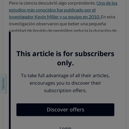
Pero la ciencia descubrió algo sorprendente.
Uno de los
estudios más conocidos fue publicado por el
investigador Kevin Miller y su equipo en 2010.
En esta
investigación observaron que beber una pequeña
cantidad de líquido de pepinillos reducía la duración de
algunos calambres musculares inducidos
experimentalmente. Lo más interesante es que
el efecto
aparecía en aproximadamente un minuto.
Y aquí está la clave: el organismo no puede absorber el
sodio tan rápido como para corregir un déficit de
electrolitos en apenas unos segundos. Por tanto,
el
alivio no parecía deberse a la reposición de sales
minerales. Esto significa que el efecto es neurológico y
no hidratante.
Actualmente, la hipótesis más aceptada es que
el ácido
acético
(responsable del sabor fuerte y ácido del líquido
de pepinillos)
activa receptores nerviosos situados en
la boca y la garganta.
Estos receptores enviarían señales