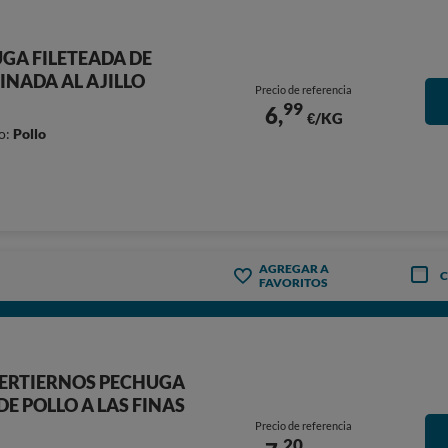
UGA FILETEADA DE
INADA AL AJILLO
Precio de referencia
99
6,
€/KG
o:
Pollo
AGREGAR A
FAVORITOS
ERTIERNOS PECHUGA
DE POLLO A LAS FINAS
Precio de referencia
20