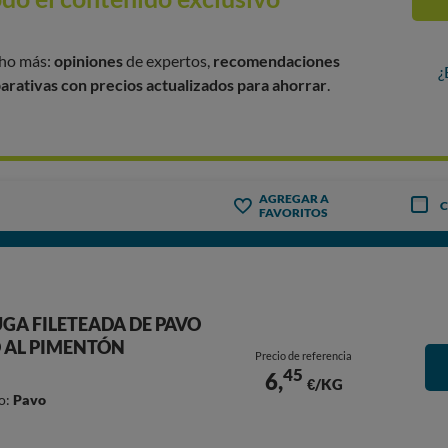
cho más:
opiniones
de expertos,
recomendaciones
¿
rativas con precios actualizados para ahorrar
.
AGREGAR A
FAVORITOS
GA FILETEADA DE PAVO
 AL PIMENTÓN
Precio de referencia
45
6,
€/KG
o:
Pavo