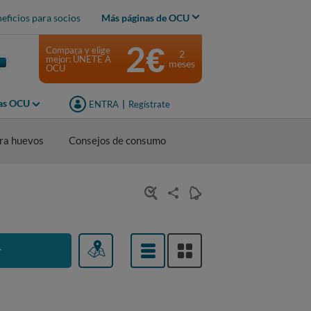
eficios para socios
Más páginas de OCU
2€
Compara y elige
2
mejor: ÚNETE A
meses
OCU
jas OCU
ENTRA
|
Regístrate
ra huevos
Consejos de consumo
r