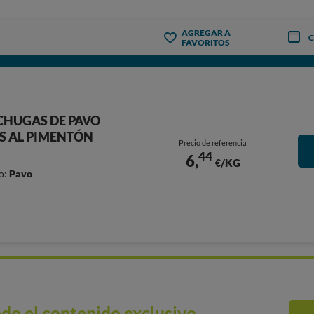
AGREGAR A
FAVORITOS
ECHUGAS DE PAVO
 AL PIMENTÓN
Precio de referencia
44
6,
€/KG
o:
Pavo
do el contenido exclusivo