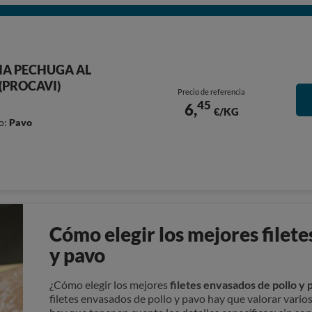
A PECHUGA AL
(PROCAVI)
Precio de referencia
45
6,
€/KG
o:
Pavo
Cómo elegir los mejores filete
y pavo
¿Cómo elegir los mejores
filetes envasados de pollo y 
filetes envasados de pollo y pavo hay que valorar varios 