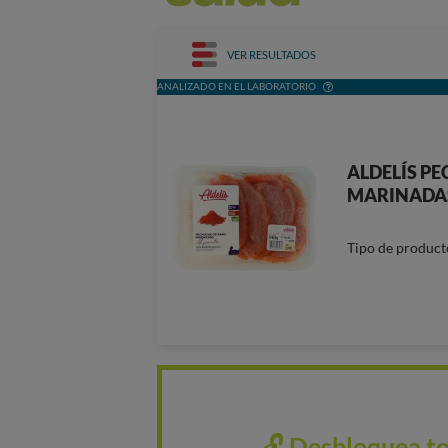
VER RESULTADOS
ANALIZADO EN EL LABORATORIO
ALDELÍS P
MARINADAS
Tipo de product
🔓 Desbloquea to