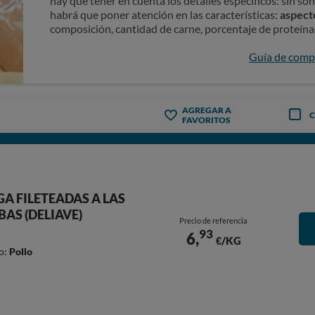
hay que tener en cuenta los detalles específicos: sin so
habrá que poner atención en las características:
aspecto
composición, cantidad de carne, porcentaje de proteínas 
Guía de compr
AGREGAR A
FAVORITOS
A FILETEADAS A LAS
BAS (DELIAVE)
Precio de referencia
93
6,
€/KG
o:
Pollo