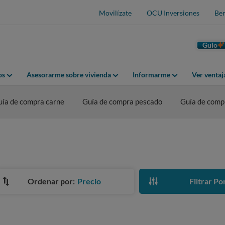
Movilízate
OCU Inversiones
Ben
Guio
os
Asesorarme sobre vivienda
Informarme
Ver venta
uía de compra carne
Guía de compra pescado
Guía de comp
Ordenar por:
Precio
Filtrar Po