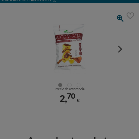
ANALIZADO EN EL LABORATORIO
Precio de referencia
70
2,
€