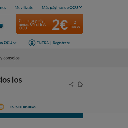
nes
Movilízate
Más páginas de OCU
2€
Compara y elige
2
mejor: ÚNETE A
meses
OCU
jas OCU
ENTRA
|
Regístrate
 y consejos
os los
CARACTERÍSTICAS