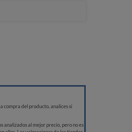
a compra del producto, analices si
 analizados al mejor precio, pero no es
n ellos. Las valoraciones de las tiendas