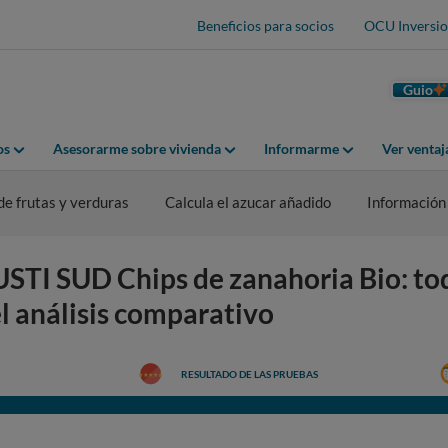
Beneficios para socios
OCU Inversio
Guio
os
Asesorarme sobre vivienda
Informarme
Ver venta
de frutas y verduras
Calcula el azucar añadido
Información
STI SUD Chips de zanahoria Bio: tod
el análisis comparativo
RESULTADO DE LAS PRUEBAS