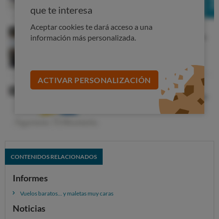
sistemas y elija el que le resulte más cómodo.
que te interesa
El volumen expansible: El compartimento principal
Aceptar cookies te dará acceso a una
se expande mediante una cremallera y esto hace que
información más personalizada.
aumente su volumen.
ACTIVAR PERSONALIZACIÓN
CONTENIDOS RELACIONADOS
Informes
Vuelos baratos... y maletas muy caras
Noticias