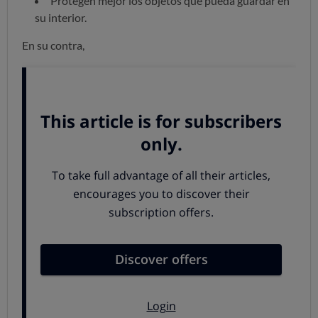
Protegen mejor los objetos que pueda guardar en
su interior.
En su contra,
No tiene bolsillos exteriores.
Suelen ser más caras.
Las maletas semirrígidas:
A favor:
Son algo más ligeras que las rígidas.
Tienen barios bolsillos externos y aparentemente
son más bonitas.
En su contra ,
Tienen que se desgastan más fácilmente.
Resisten peor la lluvia.
Consejos para elegir la mejor maleta