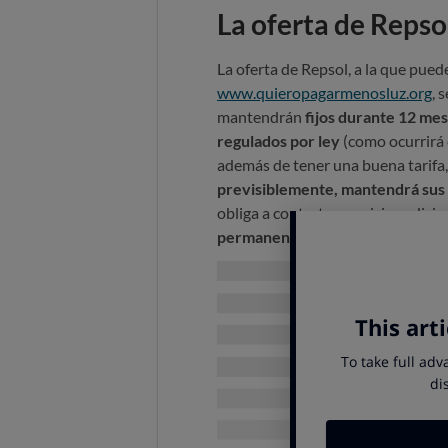
La oferta de Repso
La oferta de Repsol, a la que pued
www.quieropagarmenosluz.org
, 
mantendrán
fijos durante 12 mes
regulados por ley
(como ocurrirá 
además de tener una buena tarifa
previsiblemente, mantendrá sus 
obliga a contratar servicios adici
permanencia
.
Tarifa eléctrica
Estas son sus características princ
Mismo precio
las 24 horas d
consumo.
El
precio del kWh es de so
si es mucho o poco? En la prim