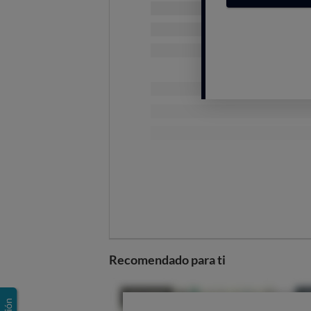
precio medio de 0,276 kWh (casi
que no dupliquen el de esta com
Sin cambios
(excepto valor
Suministro con energía
100%
No necesitas contratar serv
Disponible también para ho
Y, como siempre, sin perm
Tarifa de gas
Precio fijo durante 12 me
tarifa regulada TUR tiene un pr
pero pasado ese tiempo también
No hay ninguna tarifa en el m
Recomendado para ti
Sin permanencia.
Sin obligación de contratar
mantenimiento con quien quie