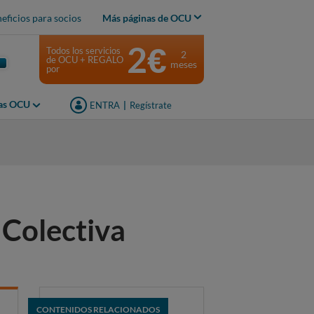
eficios para socios
Más páginas de OCU
2€
Todos los servicios
2
de OCU + REGALO
meses
por
jas OCU
ENTRA
|
Regístrate
 Colectiva
CONTENIDOS RELACIONADOS