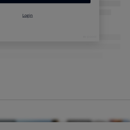
 tres veces más) y en el mercado es difícil encontrar precios
pra colectiva.
es regulados)
durante 12 meses.
 con certificados de origen renovable
.
icios adicionales.
gares que ya son de Repsol.
anencia.
ses: 0,0559 €/kWh
sea cual sea tu tarifa de acceso. Solo la
ecio menor ya que tiene limitadas las subidas hasta marzo,
 subirá para recuperar los ingresos que ahora no ha tenido.
ercado
con precio fijo durante 12
meses mejor.
 servicios adicionales:
podrás contratar tus revisiones y
ras
.