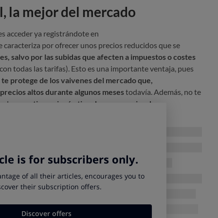
l, la mejor del mercado
es acceder ya registrándote en
se caracteriza por ofrecer unos precios reducidos que se
es, salvo por las subidas que afecten a impuestos o costes
con todas las tarifas). Esto es una importante ventaja, pues
,
te protege de los vaivenes del mercado que,
precios altos durante algunos meses
todavía. Además, no te
onales y
no tiene ningún tipo de compromiso de
ipales:
el día
: no tienes que preocuparte de a qué hora haces el
lo 0,1139 €/kWh
con los peajes y cargos actuales. ¿No sabes
era quincena de 2022 la tarifa regulada PVPC ha tenido un