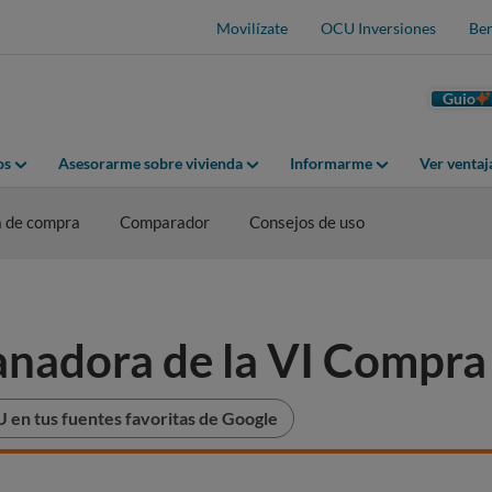
Movilízate
OCU Inversiones
Ben
Guio
os
Asesorarme sobre vivienda
Informarme
Ver venta
a de compra
Comparador
Consejos de uso
ganadora de la VI Compra
 en tus fuentes favoritas de Google