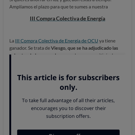
Amplíamos el plazo para que te sumes a nuestra
III Compra Colectiva de Energía
La
III Compra Colectiva de Energía de OCU
ya tiene
ganador. Se trata de
Viesgo, que se ha adjudicado las
subastas de luz, gas y luz y gas,
lo que permitirá a los
más de
42.000 inscritos
beneficiarse de un
ahorro
medio de 148 euros al año.
Si tú no te has apuntado, aún puedes hacerlo,
pues
ampliamos el plazo de inscripción hasta el día 18 de
mayo.
Si lo haces, recibirás un informe personalizado
sobre tu actual suministro de energía y una estimación
de cuánto puedes ahorrar.
Tras realizarse la subasta, que se ha adjudicado Viesgo
en las tres categorías, el ahorro medio de los inscritos en