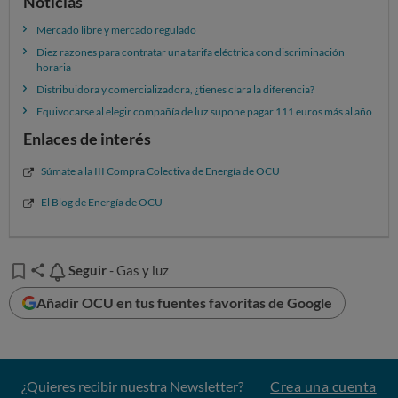
Noticias
Mercado libre y mercado regulado
Diez razones para contratar una tarifa eléctrica con discriminación
horaria
Distribuidora y comercializadora, ¿tienes clara la diferencia?
Equivocarse al elegir compañía de luz supone pagar 111 euros más al año
Enlaces de interés
Súmate a la III Compra Colectiva de Energía de OCU
El Blog de Energía de OCU
Seguir
Seguir
- Gas y luz
Añadir OCU en tus fuentes favoritas de Google
¿Quieres recibir nuestra Newsletter?
Crea una cuenta