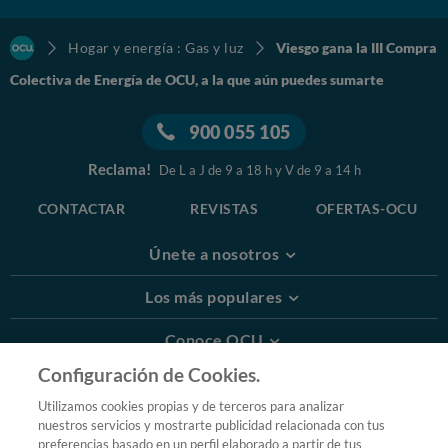
Hogar y energía : Gas y luz
Viesgo gana la III Compra
Colectiva de Energía de OCU, a la que aún puedes sumarte
900 055 105
Reclama!
De L a J de 9 a 18 h y V de 9 a 14 h
CONTACTAR
REVISTAS
OFERTAS-OCU
Únete a nosotros
Los más populares
Conoce OCU
Configuración de Cookies.
Más Información
Utilizamos cookies propias y de terceros para analizar
nuestros servicios y mostrarte publicidad relacionada con tus
© 2026 OCU
preferencias basado en un perfil elaborado a partir de tus