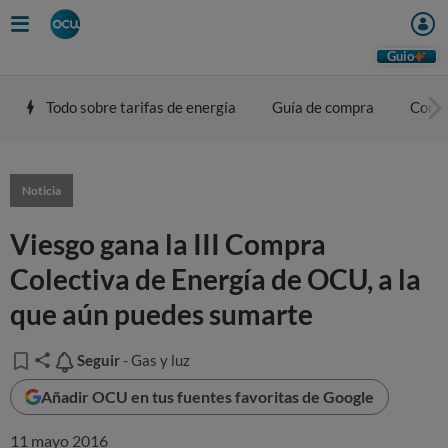
Guio
Todo sobre tarifas de energía
Guía de compra
Comp
Noticia
Viesgo gana la III Compra
Colectiva de Energía de OCU, a la
que aún puedes sumarte
Seguir
Seguir
- Gas y luz
Añadir OCU en tus fuentes favoritas de Google
11 mayo 2016