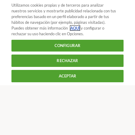
Utilizamos cookies propias y de terceros para analizar
nuestros servicios y mostrarte publicidad relacionada con tus
preferencias basado en un perfil elaborado a partir de tus
¿Quieres recibir nuestra Newsletter?
Crea una cuenta
hábitos de navegación (por ejemplo, páginas visitadas).
Puedes obtener más información
AQUÍ
y configurar o
rechazar su uso haciendo clic en Opciones.
Hogar y energía : Equipamiento del hogar
Cómo
CONFIGURAR
anclar un mueble a la pared
RECHAZAR
900 055 105
Reclama!
ACEPTAR
De L a J de 9 a 18 h y V de 9 a 14 h
CONTACTAR
REVISTAS
OFERTAS-OCU
Únete a nosotros
Los más populares
Conoce OCU