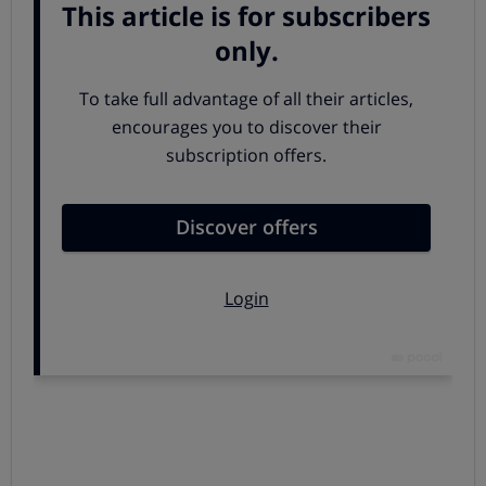
Recuerda el uso de gafas de protección para evitar
que una posible esquirla de un material más duro nos
salte a un ojo.
3. Taladramos
. Para hacer el orificio en la pared
usaremos una broca para pared de ladrillo. Es
importante marcar en la broca del taladro la
profundidad que necesitamos. Date cuenta, que
el
tornillo siempre será más largo que el taco
para
hacer que este se expanda y haga fuerza contra las
paredes del orificio. Normalmente la profundidad del
orificio es de 1 cm mayor que la longitud del taco.
4.
Una vez hecho el agujero en la pared
introducimos
el taco
y lo ajustamos usando un martillo con golpes
suaves. Ten en cuenta que el diámetro de la broca
debe ser el mismo que el del taco.
5.
Colocamos la estantería de nuevo. Cogemos la
escuadra y
el tornillo que introduciremos a través de