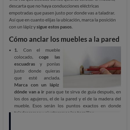
descarta que no haya conducciones eléctricas
empotradas que pasen justo por donde vas a taladrar.
Así que en cuanto elijas la ubicación
, marca la posición
con un lápiz y
sigue estos pasos
.
Cómo anclar los muebles a la pared
1.
Con el mueble
colocado,
coge las
escuadras
y ponlas
justo donde quieras
que esté anclada.
Marca con un lápiz
dónde van a ir
para que te sirva de guía después, en
los dos agujeros, el de la pared y el de la madera del
mueble. Esos serán los puntos exactos en donde
taladraremos y ajustaremos los tornillos.
2.
Retira el mueble
para empezar a taladrar.