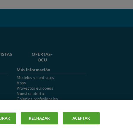
ISTAS
OFERTAS-
OCU
Más Información
Modelos y contratos
Apps
Proyectos europeos
Nuestra oferta
Colegios profesionales
Mapa del sitio
URAR
RECHAZAR
ACEPTAR