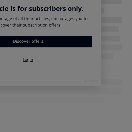
que en España se encarga de implantar Avebiom, la Asociación
ética de la Biomasa.
ora alemana DIN CERTCO.