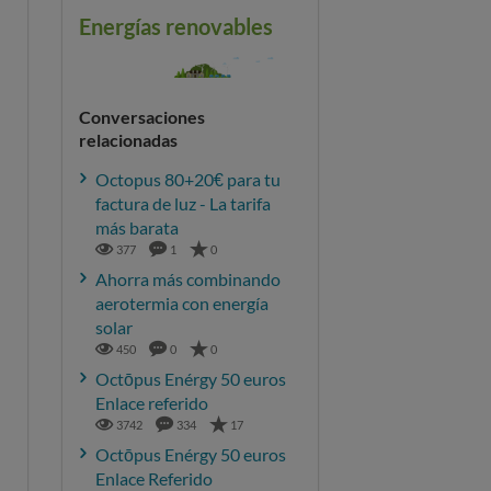
Energías renovables
Conversaciones
relacionadas
Octopus 80+20€ para tu
factura de luz - La tarifa
más barata
377
1
0
Ahorra más combinando
aerotermia con energía
solar
450
0
0
Octōpus Enérgy 50 euros
Enlace referido
3742
334
17
Octōpus Enérgy 50 euros
Enlace Referido