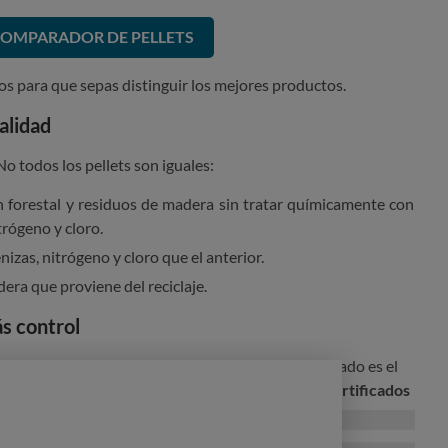
OMPARADOR DE PELLETS
s para que sepas distinguir los mejores productos.
calidad
o todos los pellets son iguales:
n forestal y residuos de madera sin tratar químicamente con
trógeno y cloro.
nizas, nitrógeno y cloro que el anterior.
dera que proviene del reciclaje.
ás control
ertificado?
La principal ventaja de un pellet certificado es el
í, en nuestro análisis
hemos encontrado pellets certificados
 la certificación,
y pellets no certificados con mejores
os.
Los certificados existentes son: