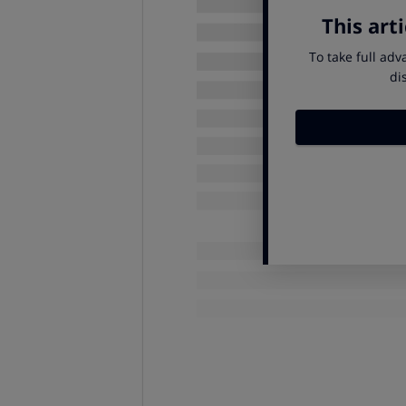
ENplus
:
el más conocido
, 
Española de Valorización Energ
DINplus
: de la certificad