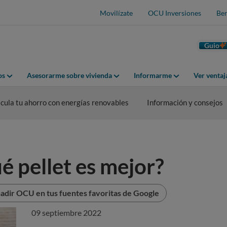
Movilízate
OCU Inversiones
Ben
Guio
os
Asesorarme sobre vivienda
Informarme
Ver venta
cula tu ahorro con energías renovables
Información y consejos
 pellet es mejor?
adir OCU en tus fuentes favoritas de Google
09 septiembre 2022