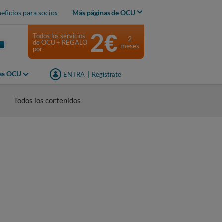
eficios para socios
Más páginas de OCU
2€
Todos los servicios
2
de OCU + REGALO
meses
por
jas OCU
ENTRA
|
Regístrate
Todos los contenidos