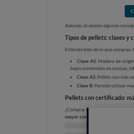
C
Además, te damos algunos consejo
Tipos de pellets: clases y 
Entérate bien de lo que compras. N
Clase A1
. Madera de orige
bajos contenidos en cenizas, ni
Clase A2
. Pellets con más ce
Clase B
. Permite utilizar ma
Pellets con certificado: m
¿Comprar pellet certificado o no c
mayor control de calidad
. Aun as
que no cumplían con los límites
de
resultados
que algunos certificad