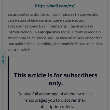
https://badi.com/es/
En un contexto donde compartir piso se ha convertido
casi en una obligación más que en una elección,
aplicaciones como Badi intentan facilitar el proceso
introduciendo un
enfoque más social.
Frente al modelo
tradicional de anuncios, aquí la idea no es solo encontrar
una habitación disponible, sino también filtrar con quién
vas a convivir.
Cómo funciona
Badi utiliza un sistema de “match” inspirado en apps
como Tinder.
El usuario indica sus preferencias, como
precio, zona, estilo de vida o hábitos como si se aceptan
parejas o mascotas, y la plataforma propone perfiles que
encajan con esos criterios. A partir de ahí, se puede
iniciar conversación si hay interés.
El objetivo es reducir contactos poco útiles, aunque en la