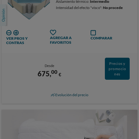
Aislamiento térmico:
Intermedio
Intensidad del efecto "visco":
No procede
AGREGAR A
COMPARAR
VER PROS Y
FAVORITOS
CONTRAS
Precios y
Desde
promocio
00
675,
€
nes
Evolución del precio