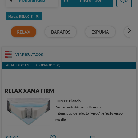
Marca: RELAX (3)
RELAX
BARATOS
ESPUMA
FLE
VER RESULTADOS
ANALIZADO EN EL LABORATORIO
RELAX XANA FIRM
Dureza:
Blando
Aislamiento térmico:
Fresco
Intensidad del efecto "visco":
efecto visco
medio