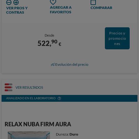
AGREGAR A
COMPARAR
VER PROS Y
FAVORITOS
CONTRAS
Precios y
Desde
promocio
90
522,
€
nes
Evolución del precio
VER RESULTADOS
ANALIZADO EN EL LABORATORIO
RELAX NUBA FIRM AURA
Dureza:
Duro