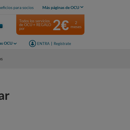
eficios para socios
Más páginas de OCU
2€
Todos los servicios
2
de OCU + REGALO
meses
por
jas OCU
ENTRA
|
Regístrate
os
ar