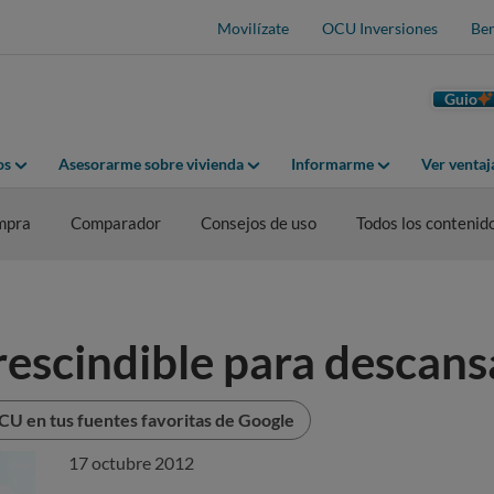
Movilízate
OCU Inversiones
Ben
Guio
os
Asesorarme sobre vivienda
Informarme
Ver venta
mpra
Comparador
Consejos de uso
Todos los contenid
escindible para descans
CU en tus fuentes favoritas de Google
17 octubre 2012