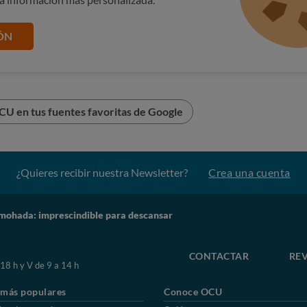
ÓN
tipos hasta encontrar la que mejor se ajuste a tus gustos,
CU en tus fuentes favoritas de Google
ura adecuada.
hadas íntegramente lavables son mejores desde el punto de
, pon a tu almohada una funda al margen de la ropa con la que
¿Quieres recibir nuestra Newsletter?
Crea una cuenta
cia.
mohada: imprescindible para descansar
CONTACTAR
REV
 18 h y V de 9 a 14 h
 más populares
Conoce OCU