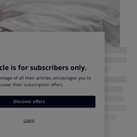
 almohada muy baja, la cabeza colgará en lugar de
 la columna, especialmente cuando reposes sobre el costado.
ce el efecto opuesto y fuerza el cuello hacia delante. Por lo
 almohada de la altura adecuada, que mantenga el cuello lo