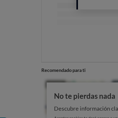
más recto posible y en línea con la
¿Y el material?
Las almohadas más comunes van rel
soporte muy homogéneo y que no 
una mejor aireación y evacúan mej
Una buena alternativa es la
También existen almohadas d
Recomendado para ti
No te pierdas nada
Descubre información cla
Aceptar cookies te dará acceso a u