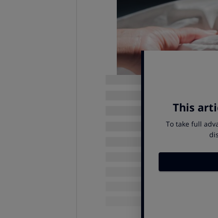
Cuestión de altura
Si no empleas almohada o usas una
mantenerse alineada con el eje de
Una almohada demasiado alta produ
tanto, lo ideal es hacerse con una