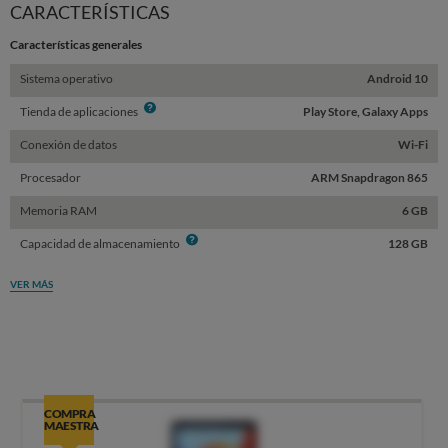
CARACTERÍSTICAS
Características generales
Sistema operativo
Android 10
Info
Tienda de aplicaciones
Play Store, Galaxy Apps
Conexión de datos
Wi-Fi
Procesador
ARM Snapdragon 865
Memoria RAM
6 GB
Info
Capacidad de almacenamiento
128 GB
VER MÁS
COMPRA
MAESTRA