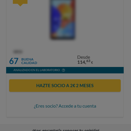
OCU
Desde
67
BUENA
63
114,
CALIDAD
€
ANALIZADO EN EL LABORATORIO
HAZTE SOCIO A 2€ 2 MESES
¿Eres socio? Accede a tu cuenta