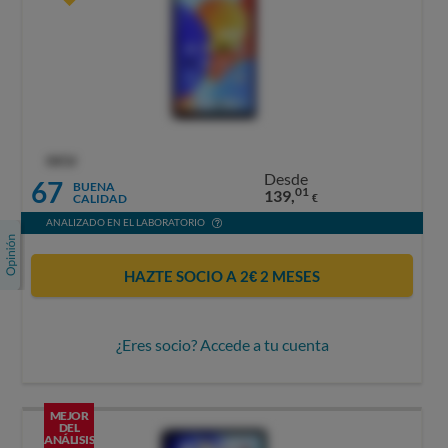
OCU
Desde
67
BUENA
01
139,
CALIDAD
€
ANALIZADO EN EL LABORATORIO
HAZTE SOCIO A 2€ 2 MESES
¿Eres socio? Accede a tu cuenta
MEJOR
DEL
ANÁLISIS