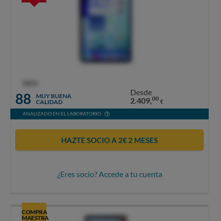
OCU
Desde
88
MUY BUENA
00
2.409,
CALIDAD
€
ANALIZADO EN EL LABORATORIO
HAZTE SOCIO A 2€ 2 MESES
¿Eres socio? Accede a tu cuenta
COMPRA
MAESTRA