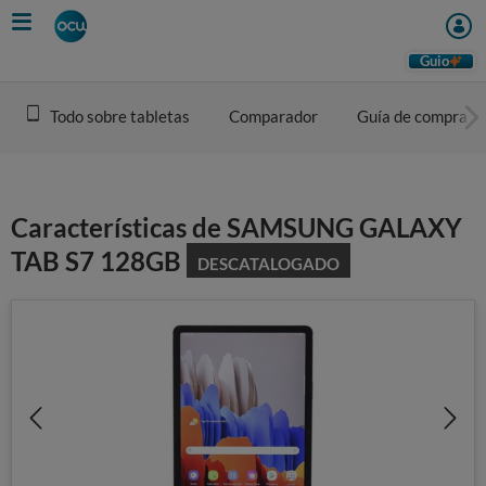
Skip
to
main
Guio
content
Todo sobre tabletas
Comparador
Guía de compra
Características de SAMSUNG GALAXY
TAB S7 128GB
DESCATALOGADO