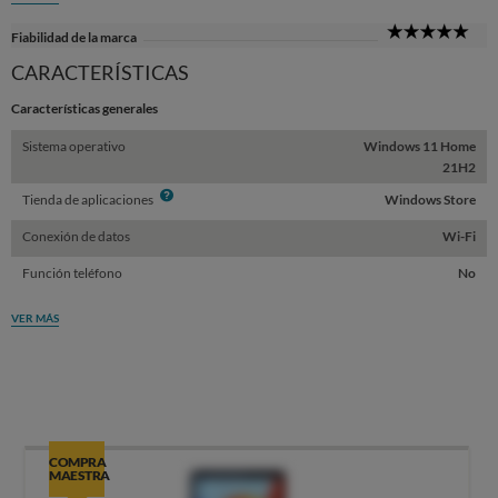
5
Fiabilidad de la marca
Sta
CARACTERÍSTICAS
Características generales
Sistema operativo
Windows 11 Home
21H2
Info
Tienda de aplicaciones
Windows Store
Conexión de datos
Wi-Fi
Función teléfono
No
VER MÁS
COMPRA
MAESTRA