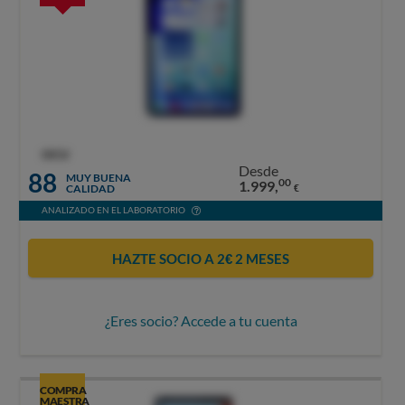
OCU
Desde
88
MUY BUENA
00
1.999,
CALIDAD
€
ANALIZADO EN EL LABORATORIO
HAZTE SOCIO A 2€ 2 MESES
¿Eres socio? Accede a tu cuenta
COMPRA
MAESTRA