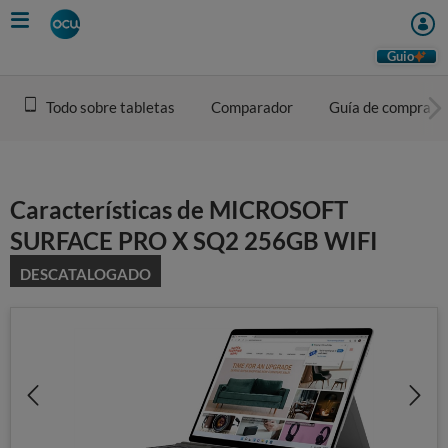
Skip
to
main
Guio
content
Todo sobre tabletas
Comparador
Guía de compra
Características de MICROSOFT
SURFACE PRO X SQ2 256GB WIFI
DESCATALOGADO