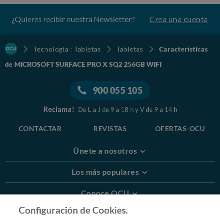
¿Quieres recibir nuestra Newsletter?
Crea una cuenta
Tecnología : Tabletas
Tabletas
Características
de MICROSOFT SURFACE PRO X SQ2 256GB WIFI
900 055 105
Reclama!
De L a J de 9 a 18 h y V de 9 a 14 h
CONTACTAR
REVISTAS
OFERTAS-OCU
Únete a nosotros
Los más populares
Conoce OCU
Configuración de Cookies.
Más Información