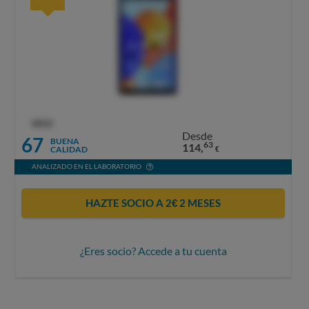
OCU
Desde
67
BUENA
63
114,
CALIDAD
€
ANALIZADO EN EL LABORATORIO
HAZTE SOCIO A 2€ 2 MESES
¿Eres socio? Accede a tu cuenta