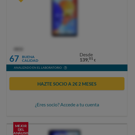
OCU
Desde
67
BUENA
01
139,
CALIDAD
€
ANALIZADO EN EL LABORATORIO
HAZTE SOCIO A 2€ 2 MESES
¿Eres socio? Accede a tu cuenta
MEJOR
DEL
ANÁLISIS