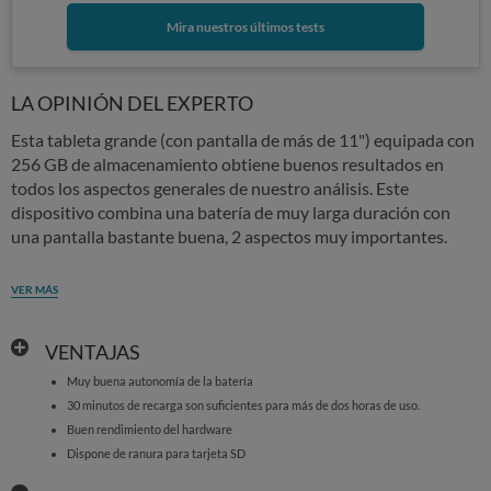
Mira nuestros últimos tests
LA OPINIÓN DEL EXPERTO
Esta tableta grande (con pantalla de más de 11") equipada con
256 GB de almacenamiento obtiene buenos resultados en
todos los aspectos generales de nuestro análisis. Este
dispositivo combina una batería de muy larga duración con
una pantalla bastante buena, 2 aspectos muy importantes.
VER MÁS
VENTAJAS
Muy buena autonomía de la batería
30 minutos de recarga son suficientes para más de dos horas de uso.
Buen rendimiento del hardware
Dispone de ranura para tarjeta SD