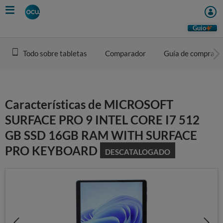
Skip
to
main
Guio
content
Todo sobre tabletas
Comparador
Guía de compra
Características de MICROSOFT
SURFACE PRO 9 INTEL CORE I7 512
GB SSD 16GB RAM WITH SURFACE
PRO KEYBOARD
DESCATALOGADO