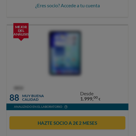
¿Eres socio? Accede a tu cuenta
MEJOR
DEL
ANÁLISIS
OCU
Desde
88
MUY BUENA
00
1.999,
CALIDAD
€
ANALIZADO EN EL LABORATORIO
HAZTE SOCIO A 2€ 2 MESES