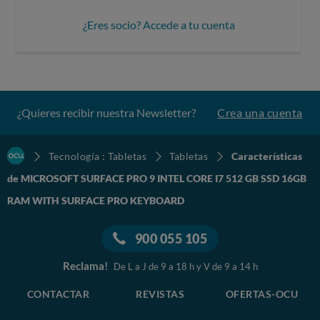
¿Eres socio? Accede a tu cuenta
¿Quieres recibir nuestra Newsletter?
Crea una cuenta
Tecnología : Tabletas
Tabletas
Características
de MICROSOFT SURFACE PRO 9 INTEL CORE I7 512 GB SSD 16GB
RAM WITH SURFACE PRO KEYBOARD
900 055 105
Reclama!
De L a J de 9 a 18 h y V de 9 a 14 h
CONTACTAR
REVISTAS
OFERTAS-OCU