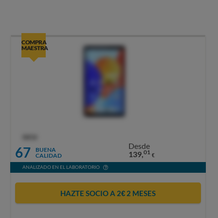
COMPRA
MAESTRA
OCU
Desde
67
BUENA
01
139,
CALIDAD
€
ANALIZADO EN EL LABORATORIO
HAZTE SOCIO A 2€ 2 MESES