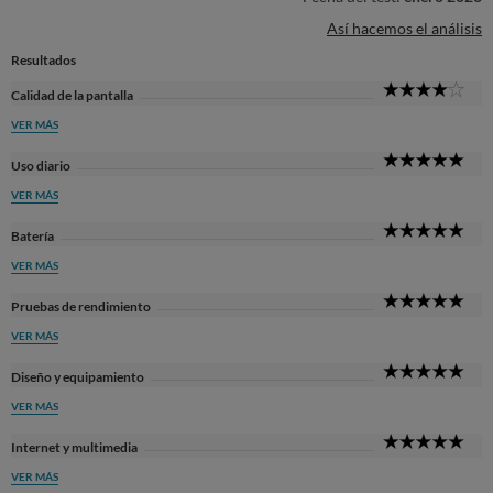
Así hacemos el análisis
Resultados
4
Calidad de la pantalla
Sta
VER MÁS
5
Uso diario
Sta
VER MÁS
5
Batería
Sta
VER MÁS
5
Pruebas de rendimiento
Sta
VER MÁS
5
Diseño y equipamiento
Sta
VER MÁS
5
Internet y multimedia
Sta
VER MÁS