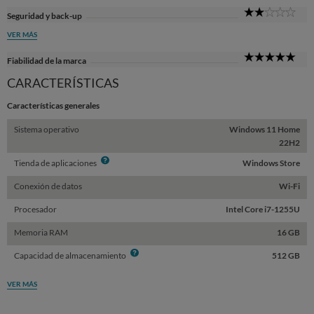
2
Seguridad y back-up
Sta
VER MÁS
5
Fiabilidad de la marca
Sta
CARACTERÍSTICAS
Características generales
Sistema operativo
Windows 11 Home
22H2
Info
Tienda de aplicaciones
Windows Store
Conexión de datos
Wi-Fi
Procesador
Intel Core i7-1255U
Memoria RAM
16 GB
Info
Capacidad de almacenamiento
512 GB
VER MÁS