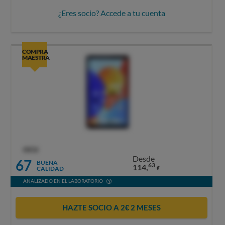
¿Eres socio? Accede a tu cuenta
COMPRA
MAESTRA
OCU
Desde
67
BUENA
63
114,
CALIDAD
€
ANALIZADO EN EL LABORATORIO
HAZTE SOCIO A 2€ 2 MESES