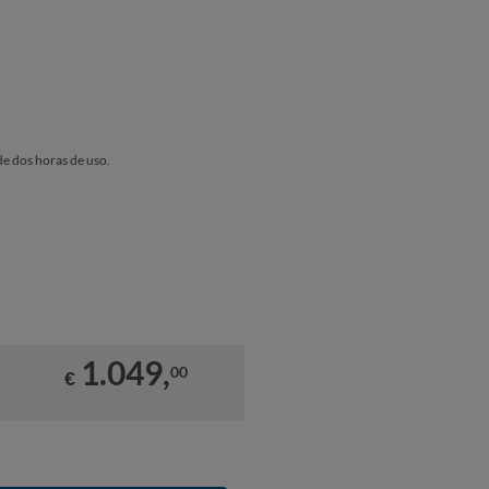
de dos horas de uso.
1.049,
00
€