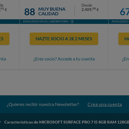
de
Desde
88
6
MUY BUENA
01
00
,
2.409,
€
€
CALIDAD
ANALIZADO EN EL LABORATORIO
ANALIZADO 
ES
HAZTE SOCIO A 2€ 2 MESES
H
nta
¿Eres socio? Accede a tu cuenta
¿Er
¿Quieres recibir nuestra Newsletter?
Crea una cuenta
Características de MICROSOFT SURFACE PRO 7 I5 8GB RAM 128G