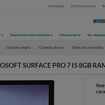
Movilízate
OCU Inversiones
B
Guio
Asesorarme sobre vivienda
Informarme
Ver ventaja
Guía de compra
Consejos de uso
Todos los contenidos
ICROSOFT SURFACE PRO 7 I5 8GB R
Nue
cara