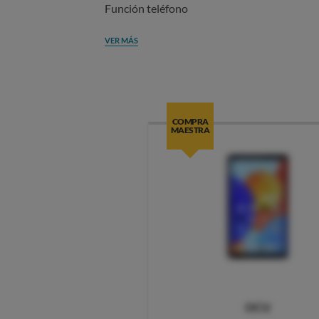
Función teléfono
VER MÁS
COMPRA
MAESTRA
OCU