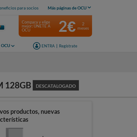
eneficios para socios
Más páginas de OCU
2€
Compara y elige
2
mejor: ÚNETE A
meses
OCU
s OCU
ENTRA
|
Regístrate
AM 128GB
DESCATALOGADO
vos productos, nuevas
cterísticas