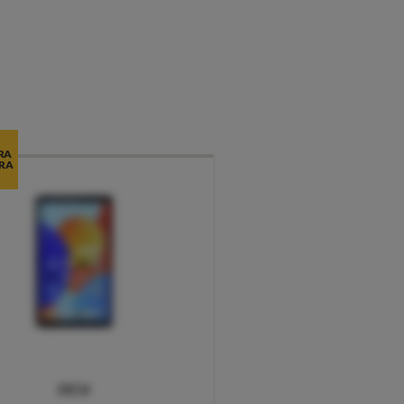
RA
RA
OCU