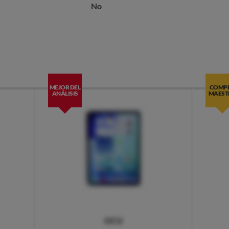
No
MEJOR DEL
COMP
ANÁLISIS
MAEST
OCU