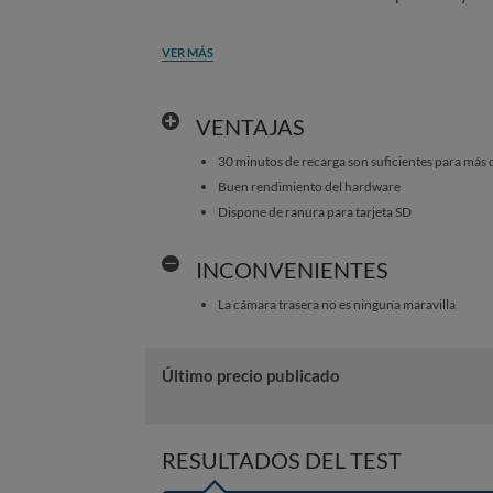
VER MÁS
VENTAJAS
30 minutos de recarga son suficientes para más 
Buen rendimiento del hardware
Dispone de ranura para tarjeta SD
INCONVENIENTES
La cámara trasera no es ninguna maravilla
Último precio publicado
RESULTADOS DEL TEST