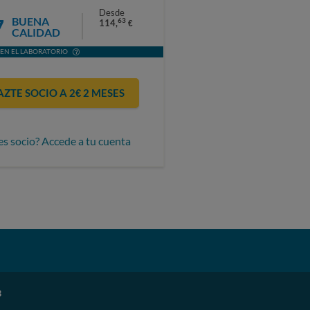
Desde
7
BUENA
63
114,
€
CALIDAD
EN EL LABORATORIO
AZTE SOCIO A 2€ 2 MESES
es socio? Accede a tu cuenta
B