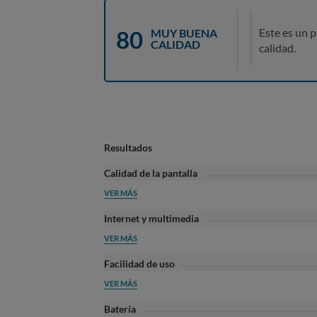
80
Este es un 
MUY BUENA
CALIDAD
calidad.
Resultados
Calidad de la pantalla
VER MÁS
Internet y multimedia
VER MÁS
Facilidad de uso
VER MÁS
Batería