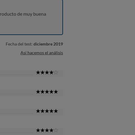
producto de muy buena
Fecha del test:
diciembre 2019
Así hacemos el análisis
4
Star
5
Star
5
Star
4