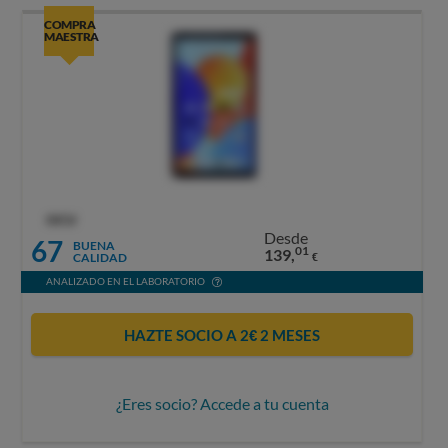
COMPRA
MAESTRA
OCU
Desde
67
BUENA
01
139,
CALIDAD
€
ANALIZADO EN EL LABORATORIO
HAZTE SOCIO A 2€ 2 MESES
¿Eres socio? Accede a tu cuenta