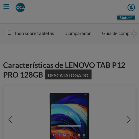
Skip
to
main
Guio
content
Todo sobre tabletas
Comparador
Guía de compra
Características de LENOVO TAB P12
PRO 128GB
DESCATALOGADO