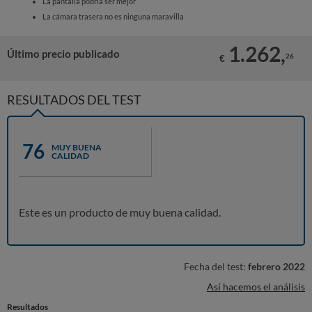
La pantalla podría ser mejor
La cámara trasera no es ninguna maravilla
1.262,
Último precio publicado
26
€
RESULTADOS DEL TEST
76
MUY BUENA
CALIDAD
Este es un producto de muy buena calidad.
Fecha del test:
febrero 2022
Así hacemos el análisis
Resultados