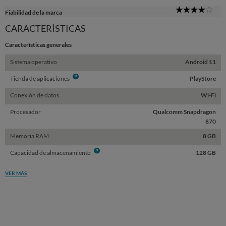
4
Fiabilidad de la marca
Sta
CARACTERÍSTICAS
Características generales
Sistema operativo
Android 11
Info
Tienda de aplicaciones
PlayStore
Conexión de datos
Wi-Fi
Procesador
Qualcomm Snapdragon
870
Memoria RAM
8 GB
Info
Capacidad de almacenamiento
128 GB
VER MÁS