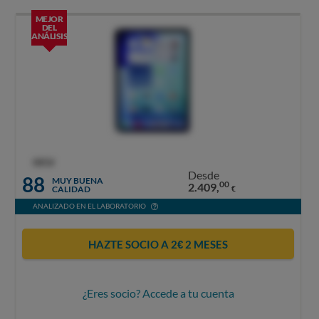
MEJOR
DEL
ANÁLISIS
OCU
Desde
88
MUY BUENA
00
2.409,
CALIDAD
€
ANALIZADO EN EL LABORATORIO
HAZTE SOCIO A 2€ 2 MESES
¿Eres socio? Accede a tu cuenta