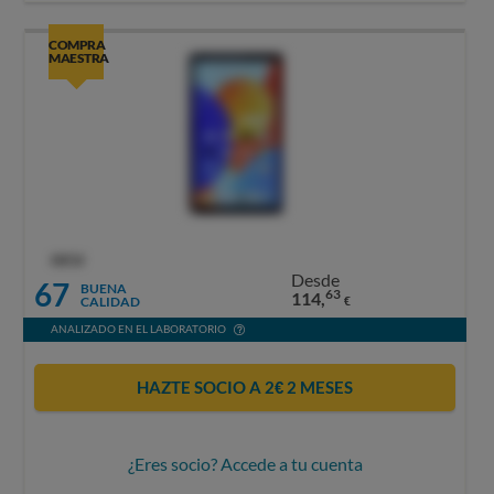
COMPRA
MAESTRA
OCU
Desde
67
BUENA
63
114,
CALIDAD
€
ANALIZADO EN EL LABORATORIO
HAZTE SOCIO A 2€ 2 MESES
¿Eres socio? Accede a tu cuenta