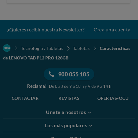
¿Quieres recibir nuestra Newsletter?
Crea una cuenta
Tecnología : Tabletas
Tabletas
Características
de LENOVO TAB P12 PRO 128GB
900 055 105
Reclama!
De L a J de 9 a 18 h y V de 9 a 14 h
CONTACTAR
REVISTAS
OFERTAS-OCU
Únete a nosotros
Los más populares