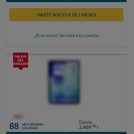
HAZTE SOCIO A 2€ 2 MESES
¿Eres socio? Accede a tu cuenta
MEJOR
DEL
ANÁLISIS
OCU
Desde
88
MUY BUENA
00
2.409,
CALIDAD
€