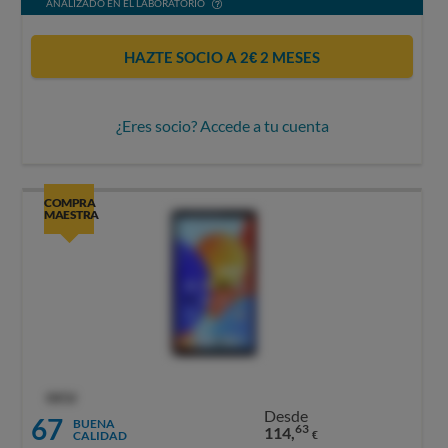
ANALIZADO EN EL LABORATORIO
HAZTE SOCIO A 2€ 2 MESES
¿Eres socio? Accede a tu cuenta
COMPRA
MAESTRA
OCU
Desde
67
BUENA
63
114,
CALIDAD
€