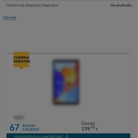
Número de altavoces integrados
No analizado
VER MÁS
COMPRA
MAESTRA
OCU
Desde
67
BUENA
01
139,
CALIDAD
€
ANALIZADO EN EL LABORATORIO