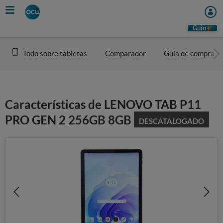
Skip
to
main
Guio
content
Todo sobre tabletas
Comparador
Guía de compra
Características de LENOVO TAB P11
PRO GEN 2 256GB 8GB
DESCATALOGADO