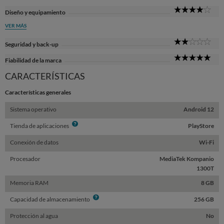
4
Diseño y equipamiento
Sta
VER MÁS
2
Seguridad y back-up
Sta
5
Fiabilidad de la marca
Sta
CARACTERÍSTICAS
Características generales
Sistema operativo
Android 12
Info
Tienda de aplicaciones
PlayStore
Conexión de datos
Wi-Fi
Procesador
MediaTek Kompanio
1300T
Memoria RAM
8 GB
Info
Capacidad de almacenamiento
256 GB
Protección al agua
No