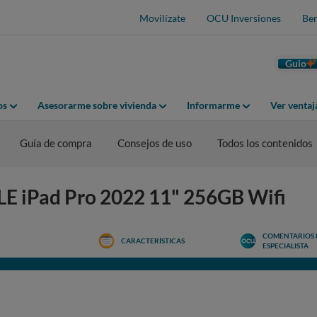
Movilízate
OCU Inversiones
Ben
Guio
os
Asesorarme sobre vivienda
Informarme
Ver venta
Guía de compra
Consejos de uso
Todos los contenidos
LE iPad Pro 2022 11" 256GB Wifi
COMENTARIOS 
CARACTERÍSTICAS
ESPECIALISTA