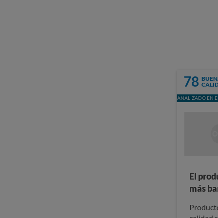
78
BUEN
CALI
ANALIZADO EN E
El prod
más ba
Producto
calidad 