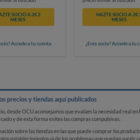
AZTE SOCIO A 2€ 2
HAZTE SOCIO A 2€ 
MESES
MESES
ocio? Accede a tu cuenta
¿Eres socio? Accede a tu 
s precios y tiendas aquí publicados
cio, desde OCU aconsejamos que evalúes la necesidad real en l
arcado y de esta forma evites las compras compulsivas.
ción sobre las tiendas en las que puede comprar los productos
stos establecimientos ni de los problemas que puedan surgir co