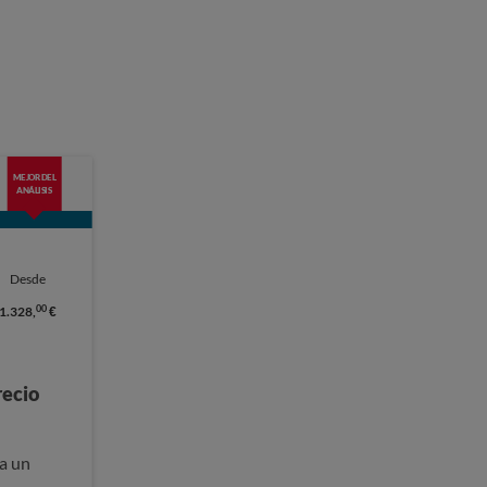
MEJOR DEL
ANÁLISIS
Desde
00
1.328,
€
recio
a un