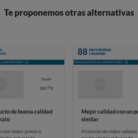
Te proponemos otras alternativas
88
A
MUY BUENA
DAD
CALIDAD
L LABORATORIO
ANALIZADO EN EL LABORATORIO
Desde
17
325,
€
ucto de buena calidad
Mejor calidad con un p
rato
similar
 con mejor precio y
Producto de mejor calidad 
similar al buscado
precio similar al buscado