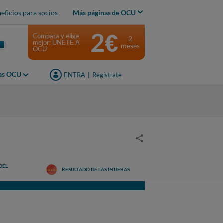
eficios para socios
Más páginas de OCU
2€
Compara y elige
2
mejor: ÚNETE A
meses
OCU
jas OCU
ENTRA
|
Regístrate
DEL
RESULTADO DE LAS PRUEBAS