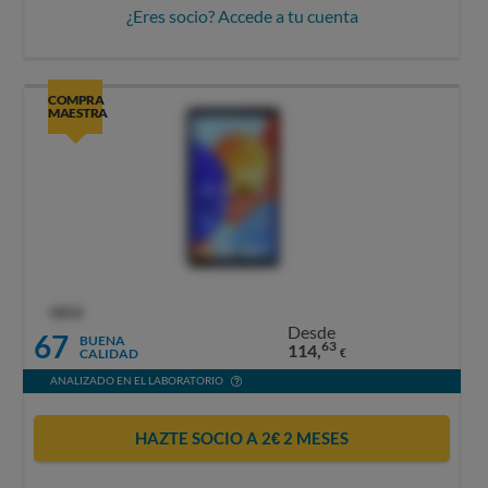
¿Eres socio? Accede a tu cuenta
COMPRA
MAESTRA
OCU
Desde
67
BUENA
63
114,
CALIDAD
€
ANALIZADO EN EL LABORATORIO
HAZTE SOCIO A 2€ 2 MESES