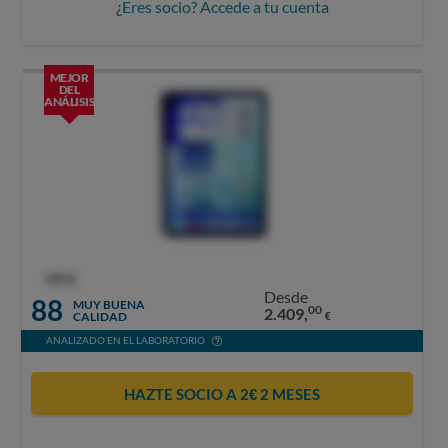
¿Eres socio? Accede a tu cuenta
MEJOR
DEL
ANÁLISIS
OCU
Desde
88
MUY BUENA
00
2.409,
CALIDAD
€
ANALIZADO EN EL LABORATORIO
HAZTE SOCIO A 2€ 2 MESES