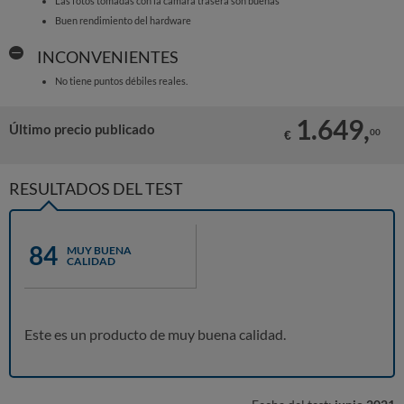
Las fotos tomadas con la cámara trasera son buenas
Buen rendimiento del hardware
INCONVENIENTES
No tiene puntos débiles reales.
1.649,
Último precio publicado
00
€
RESULTADOS DEL TEST
84
MUY BUENA
CALIDAD
Este es un producto de muy buena calidad.