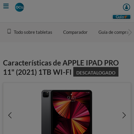
Skip
to
main
Guio
content
Todo sobre tabletas
Comparador
Guía de compra
Características de APPLE IPAD PRO
11" (2021) 1TB WI-FI
DESCATALOGADO