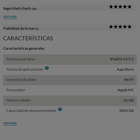
5
Seguridad y back-up
Sta
VER MÁS
5
Fiabilidad de la marca
Sta
CARACTERÍSTICAS
Características generales
Sistema operativo
iPadOS 14.5.1
Info
Tienda de aplicaciones
App Store
Conexión de datos
Wi-Fi
Procesador
Apple M1
Memoria RAM
16 GB
Info
Capacidad de almacenamiento
1024 GB
VER MÁS