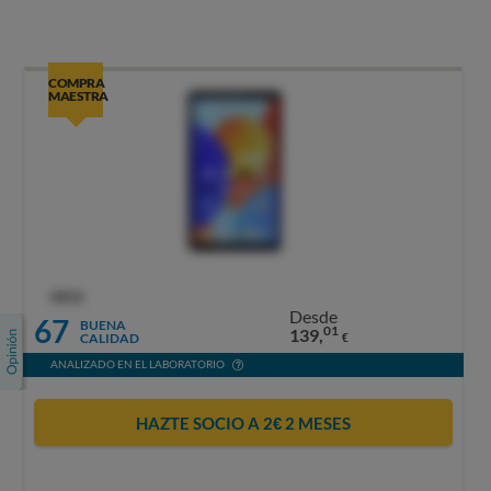
COMPRA
MAESTRA
OCU
Desde
67
BUENA
01
139,
CALIDAD
€
ANALIZADO EN EL LABORATORIO
HAZTE SOCIO A 2€ 2 MESES