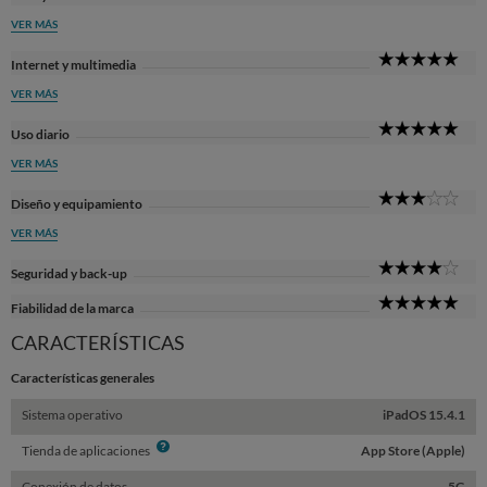
Sta
VER MÁS
5
Internet y multimedia
Sta
VER MÁS
5
Uso diario
Sta
VER MÁS
3
Diseño y equipamiento
Sta
VER MÁS
4
Seguridad y back-up
Sta
5
Fiabilidad de la marca
Sta
CARACTERÍSTICAS
Características generales
Sistema operativo
iPadOS 15.4.1
Info
Tienda de aplicaciones
App Store (Apple)
Conexión de datos
5G