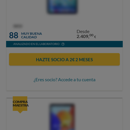
OCU
Desde
88
MUY BUENA
00
2.409,
CALIDAD
€
ANALIZADO EN EL LABORATORIO
HAZTE SOCIO A 2€ 2 MESES
¿Eres socio? Accede a tu cuenta
COMPRA
MAESTRA