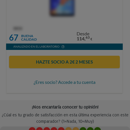
OCU
Desde
67
BUENA
63
114,
CALIDAD
€
ANALIZADO EN EL LABORATORIO
HAZTE SOCIO A 2€ 2 MESES
¿Eres socio? Accede a tu cuenta