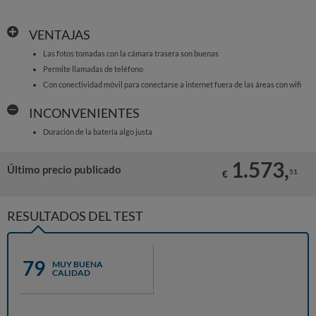
VENTAJAS
Las fotos tomadas con la cámara trasera son buenas
Permite llamadas de teléfono
Con conectividad móvil para conectarse a internet fuera de las áreas con wifi
INCONVENIENTES
Duración de la batería algo justa
1.573,
Último precio publicado
51
€
RESULTADOS DEL TEST
79
MUY BUENA
CALIDAD