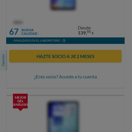
OCU
Desde
67
BUENA
01
139,
CALIDAD
€
ANALIZADO EN EL LABORATORIO
HAZTE SOCIO A 2€ 2 MESES
¿Eres socio? Accede a tu cuenta
MEJOR
DEL
ANÁLISIS