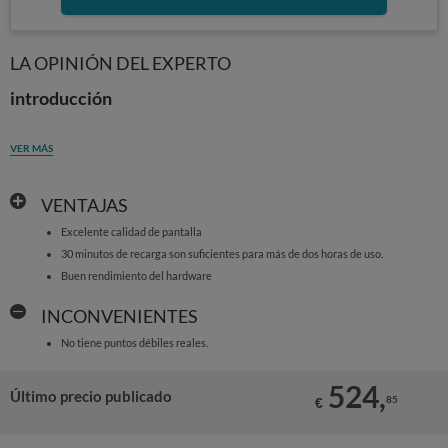
LA OPINIÓN DEL EXPERTO
introducción
VER MÁS
VENTAJAS
Excelente calidad de pantalla
30 minutos de recarga son suficientes para más de dos horas de uso.
Buen rendimiento del hardware
INCONVENIENTES
No tiene puntos débiles reales.
524,
Último precio publicado
85
€