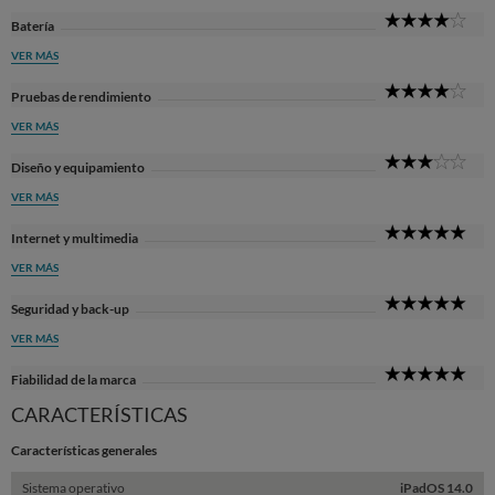
4
Batería
Sta
VER MÁS
4
Pruebas de rendimiento
Sta
VER MÁS
3
Diseño y equipamiento
Sta
VER MÁS
5
Internet y multimedia
Sta
VER MÁS
5
Seguridad y back-up
Sta
VER MÁS
5
Fiabilidad de la marca
Sta
CARACTERÍSTICAS
Características generales
Sistema operativo
iPadOS 14.0