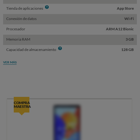
Info
Tienda de aplicaciones
App Store
Conexión de datos
Wi-Fi
Procesador
ARM A12 Bionic
Memoria RAM
3 GB
Info
Capacidad de almacenamiento
128 GB
VER MÁS
COMPRA
MAESTRA