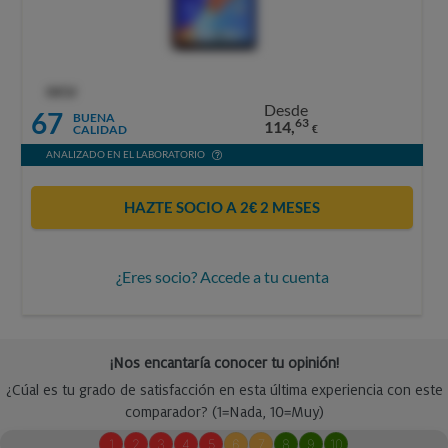
OCU
Desde
67
BUENA
63
114,
CALIDAD
€
ANALIZADO EN EL LABORATORIO
HAZTE SOCIO A 2€ 2 MESES
¿Eres socio? Accede a tu cuenta