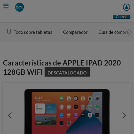
Skip
to
main
Guio
content
Todo sobre tabletas
Comparador
Guía de compra
Características de APPLE IPAD 2020
128GB WIFI
DESCATALOGADO