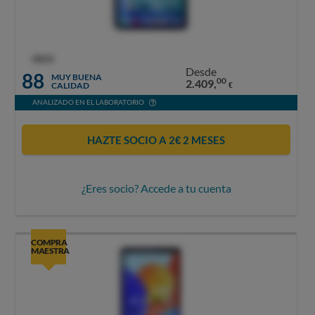
OCU
Desde
88
MUY BUENA
00
2.409,
CALIDAD
€
ANALIZADO EN EL LABORATORIO
HAZTE SOCIO A 2€ 2 MESES
¿Eres socio? Accede a tu cuenta
COMPRA
MAESTRA