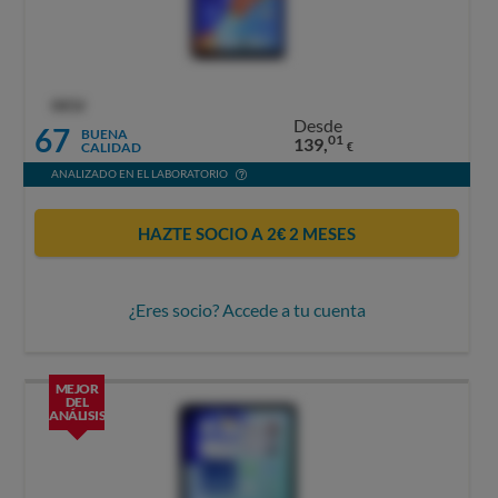
OCU
Desde
67
BUENA
01
139,
CALIDAD
€
ANALIZADO EN EL LABORATORIO
HAZTE SOCIO A 2€ 2 MESES
¿Eres socio? Accede a tu cuenta
MEJOR
DEL
ANÁLISIS