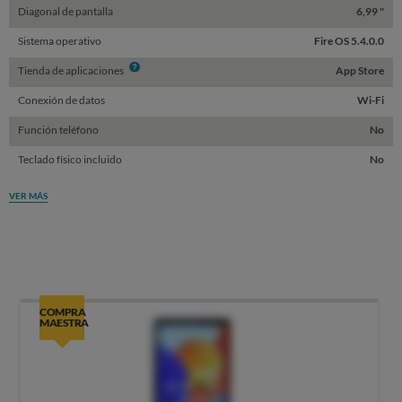
Diagonal de pantalla
6,99 "
Sistema operativo
Fire OS 5.4.0.0
Info
Tienda de aplicaciones
App Store
Conexión de datos
Wi-Fi
Función teléfono
No
Teclado físico incluido
No
VER MÁS
COMPRA
MAESTRA