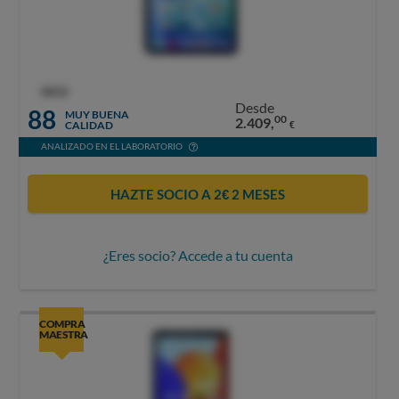
OCU
Desde
88
MUY BUENA
00
2.409,
CALIDAD
€
ANALIZADO EN EL LABORATORIO
HAZTE SOCIO A 2€ 2 MESES
¿Eres socio? Accede a tu cuenta
COMPRA
MAESTRA