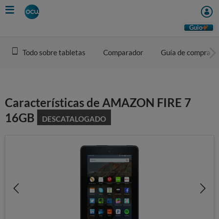
Skip
to
main
Guio
content
Todo sobre tabletas
Comparador
Guía de compra
Características de AMAZON FIRE 7
16GB
DESCATALOGADO