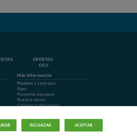
ISTAS
OFERTAS-
OCU
Más Información
Modelos y contratos
Apps
Proyectos europeos
Nuestra oferta
Colegios profesionales
Mapa del sitio
URAR
RECHAZAR
ACEPTAR