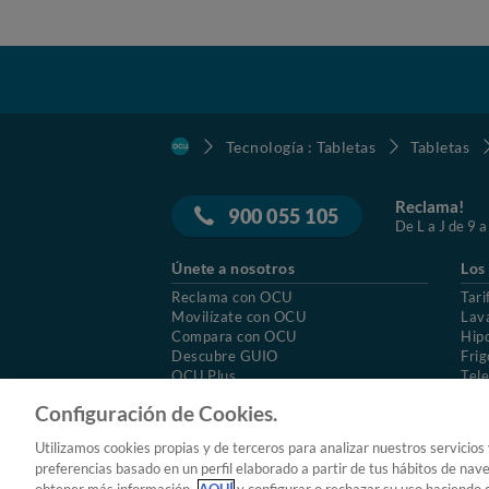
Tecnología : Tabletas
Tabletas
Reclama!
900 055 105
De L a J de 9 a
Únete a nosotros
Los
Reclama con OCU
Tari
Movilízate con OCU
Lav
Compara con OCU
Hip
Descubre GUIO
Frig
OCU Plus
Tele
Trabajar en OCU
Col
Configuración de Cookies.
© 2026 OCU
Condiciones generales de contratac
Utilizamos cookies propias y de terceros para analizar nuestros servicios
Aviso Legal
Política de cookies
preferencias basado en un perfil elaborado a partir de tus hábitos de nav