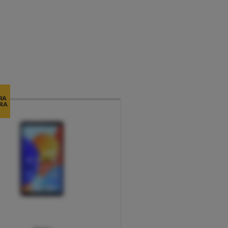
RA
RA