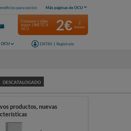
eneficios para socios
Más páginas de OCU
2€
Compara y elige
2
mejor: ÚNETE A
meses
OCU
s OCU
ENTRA
|
Regístrate
DESCATALOGADO
vos productos, nuevas
cterísticas