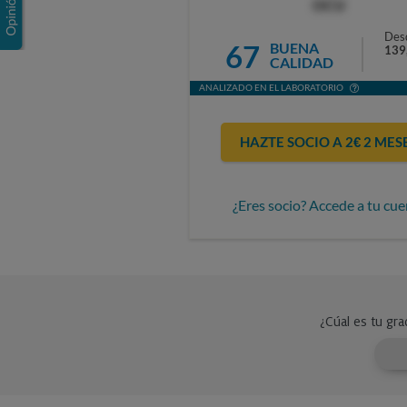
OCU
Des
67
BUENA
139
CALIDAD
ANALIZADO EN EL LABORATORIO
HAZTE SOCIO A 2€ 2 MES
¿Eres socio? Accede a tu cue