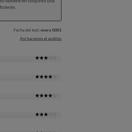
to obtiene en conjunto una
ficiente.
Fecha del test:
enero 0001
Así hacemos el análisis
3
Star
4
Star
4
Star
3
Star