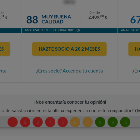
OCU
de
Desde
88
6
MUY BUENA
01
00
,
2.409,
€
€
CALIDAD
ANALIZADO EN EL LABORATORIO
ANALIZADO 
ES
HAZTE SOCIO A 2€ 2 MESES
H
nta
¿Eres socio? Accede a tu cuenta
¿Er