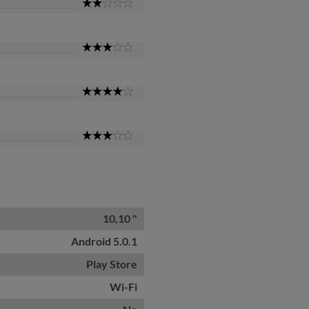
2
Star
3
Star
4
Star
3
Star
10,10 "
Android 5.0.1
Play Store
Wi-Fi