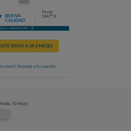
OCU
Desde
7
BUENA
63
114,
€
CALIDAD
EN EL LABORATORIO
AZTE SOCIO A 2€ 2 MESES
es socio? Accede a tu cuenta