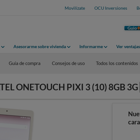
Movilízate
OCU Inversiones
B
Guio
Asesorarme sobre vivienda
Informarme
Ver ventaja
Guía de compra
Consejos de uso
Todos los contenidos
CATEL ONETOUCH PIXI 3 (10) 8GB 3G
Nue
cara