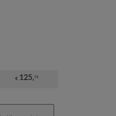
125,
72
€