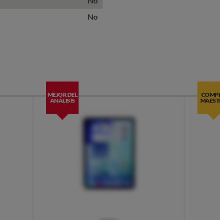
No
No
MEJOR DEL
COMP
ANÁLISIS
MAEST