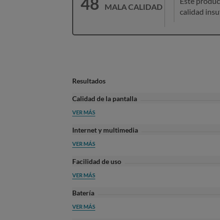
48
Este produc
MALA CALIDAD
calidad insu
Resultados
Calidad de la pantalla
VER MÁS
Internet y multimedia
VER MÁS
Facilidad de uso
VER MÁS
Batería
VER MÁS