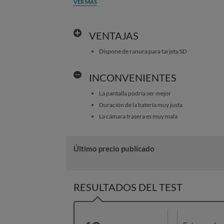
VER MÁS
VENTAJAS
Dispone de ranura para tarjeta SD
INCONVENIENTES
La pantalla podría ser mejor
Duración de la batería muy justa
La cámara trasera es muy mala
Último precio publicado
RESULTADOS DEL TEST