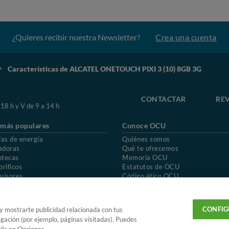
¿Quieres recibir nuestra Newsletter?
Crea una cuenta
Características de ALCATEL ONETOUCH PIXI 3 (10) 8GB 3G
CONTACTAR
REV
 18 h y V de 9 a 14 h
 más populares
Conoce OCU
fas de energía
Quiénes somos
adoras
Qué te ofrecemos
otecas
Memoria OCU
oríficos
Estatutos de OCU
visores
Código ético OCU
chones
Preguntas frecuentes
ión de OCU
Política de privacidad
Uso del nombre y de los signos de OCU
CONFIG
 y mostrarte publicidad relacionada con tus
egación (por ejemplo, páginas visitadas). Puedes