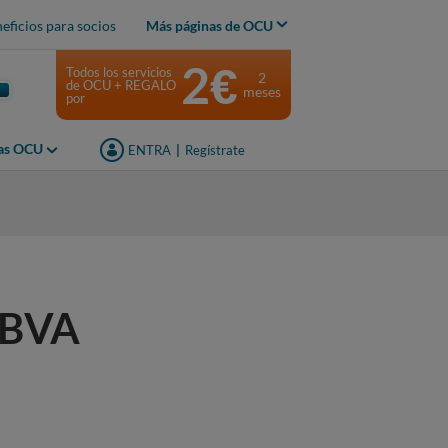
eficios para socios
Más páginas de OCU
2€
Todos los servicios
2
de OCU + REGALO
meses
por
jas OCU
ENTRA
|
Regístrate
 BBVA