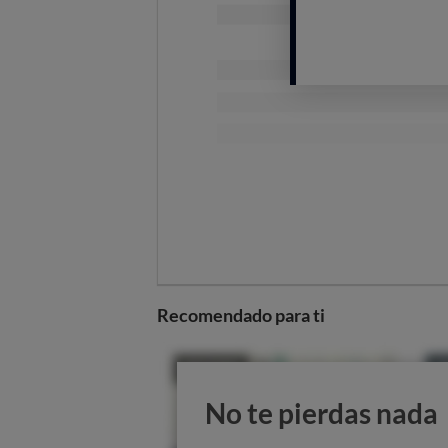
Recomendado para ti
Si el usuario considera legítimo es
que simula a la del banco
, aunque
objetivo es robar los datos de usu
No te pierdas nada