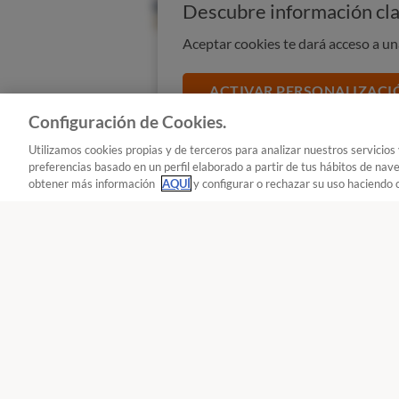
Descubre información cla
Aceptar cookies te dará acceso a u
ACTIVAR PERSONALIZACI
Configuración de Cookies.
Utilizamos cookies propias y de terceros para analizar nuestros servicios
preferencias basado en un perfil elaborado a partir de tus hábitos de nav
obtener más información
AQUÍ
y configurar o rechazar su uso haciendo c
A
Seguir
Seguir
- Internet y telefonía
¿Qué hago si he caído en l
Tecnología : Internet y telefonía
En el caso de que hayas recibido u
facilitado tus datos de sesión
con
Reclama!
900 055 105
lo sucedido. Si quieres
evitar los 
De L a J de 9 a