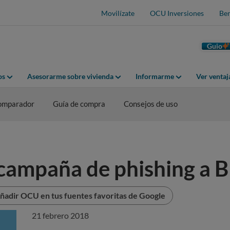
Movilízate
OCU Inversiones
Ben
Guio
os
Asesorarme sobre vivienda
Informarme
Ver venta
omparador
Guía de compra
Consejos de uso
 campaña de phishing a
ñadir OCU en tus fuentes favoritas de Google
21 febrero 2018