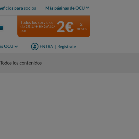
eficios para socios
Más páginas de OCU
2€
Todos los servicios
2
de OCU + REGALO
meses
por
jas OCU
ENTRA
|
Regístrate
Todos los contenidos