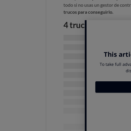
todo si no usas un gestor de cont
trucos para conseguirlo.
4 trucos para reco
Usar el nombre de sus hijos, la típ
fácil de recordar, no es nada segur
complicadas, robustas y seguras
1. Tunea una frase
Usa una frase simple y complícal
Tengo 2 hijo
2. Utiliza una frase entera
Inventa una sola oración y
procur
puede ser paréntesis, exclamacio
Llevo vi