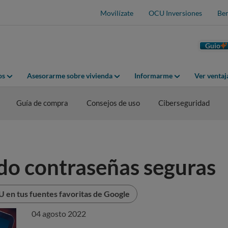
Movilízate
OCU Inversiones
Ben
Guio
os
Asesorarme sobre vivienda
Informarme
Ver venta
Guía de compra
Consejos de uso
Ciberseguridad
do contraseñas seguras
 en tus fuentes favoritas de Google
04 agosto 2022