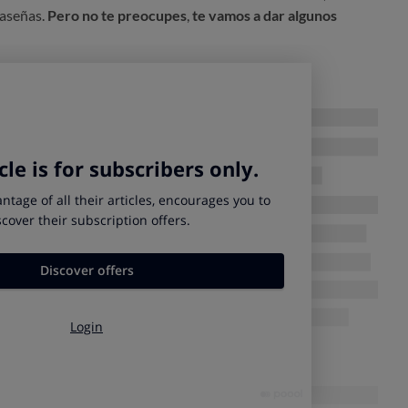
raseñas.
Pero
no te preocupes
,
te vamos a dar algunos
rdar una contraseña robusta
ica serie 1234 o añadir el año al final de su nombre, aunque es
o.
Te damos unos trucos para que recuerdes contraseñas
.
a
añadiendo símbolos como guiones, arrobas o mayúsculas:
s pequeños >
Tengo-2-Hijos-Pequeñ@s
 larga
a que tenga mayúsculas, números y algún símbolo
, que
nes, comillas… como por ejemplo:
viendo en Madrid 3 años (y 2 meses)