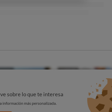
encantan los conciertos de U2!
 algo más corto
 te parece una pérdida de tiempo cada vez que te conectas,
de la siguiente manera
:
“LlveM3@(&2m)”
llas, las iniciales de cada palabra y sustituido la “a” por la @
ces
: “Tanto la quería, que tardé en aprender a olvidarla 19 días y
a cosa
, por ejemplo usando comillas y utilizando las iniciales
ve sobre lo que te interesa
"Tlq,qteaao19dy500n”
na información más personalizada.
igua
en la que hayas vivido (no la actual):