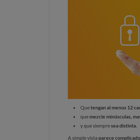
Que
tengan al menos 12 ca
que
mezcle minúsculas, ma
y que siempre
sea distinta
.
A simple vista
parece complicad