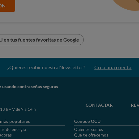
ÓN
leDeLaEstrella24,5ºB,09006B
r a salvo de los hackers
 en tus fuentes favoritas de Google
¿Quieres recibir nuestra Newsletter?
Crea una cuenta
 usando contraseñas seguras
CONTACTAR
REV
 18 h y V de 9 a 14 h
 más populares
Conoce OCU
fas de energía
Quiénes somos
adoras
Qué te ofrecemos