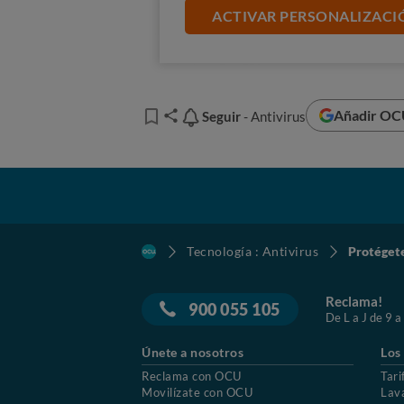
ACTIVAR PERSONALIZACI
Cal
Consejos para esta
Añadir OCU
Seguir
Seguir
- Antivirus
Tecnología : Antivirus
Protégete
Reclama!
900 055 105
De L a J de 9 a
Únete a nosotros
Los
Reclama con OCU
Tari
Movilízate con OCU
Lav