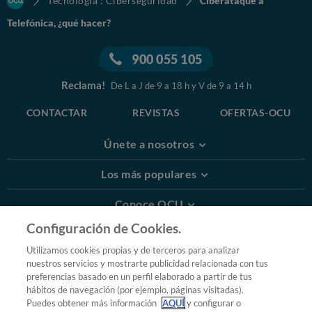
Tecnología : Ciberseguridad
Ciberataque a
Telefónica, ¿qué hacer?
900 055 105
Reclama!
De L a J de 9 a 18 h y V de 9 a 14 h
CONTACTAR
REVISTAS
OFERTAS-OCU
Únete a nosotros
Los más populares
Conoce OCU
Configuración de Cookies.
Más Información
Utilizamos cookies propias y de terceros para analizar
nuestros servicios y mostrarte publicidad relacionada con tus
© 2026 OCU
preferencias basado en un perfil elaborado a partir de tus
Condiciones generales de contratación de OCU
hábitos de navegación (por ejemplo, páginas visitadas).
Política de privacidad
Puedes obtener más información
AQUÍ
y configurar o