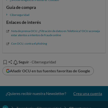
Guía de compra
Ciberseguridad
Enlaces de interés
Nota de prensa OCU: ¿Filtración de datos en Telefónica? OCU aconseja
estar atentos a intentos de fraude online
Con OCU, contra el phishing
Seguir
Seguir
- Ciberseguridad
Añadir OCU en tus fuentes favoritas de Google
¿Quieres recibir nuestra Newsletter?
Crea una cuenta