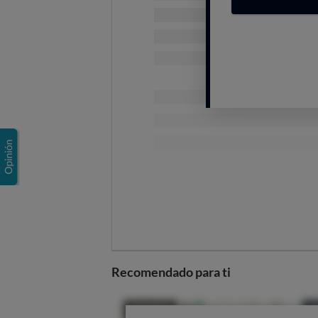
bluetooth
El altavoz tiene un
número m
intentas emparejar un noveno, 
Si hay
varios dispositivos 
intentará
establecer primero l
última vez. Si quieres conectarl
Es posible que no puedas
es
dispositivo conectado
por cabl
entrada de audio antes de usar 
Muchos
altavoces se puede
mientras está usando el altavoz
altavoz. Tenlo en cuenta antes d
Si pones el volumen del alta
es posible que la potencia de a
Recomendado para ti
corriente si la batería está ag
para evitar que se agote la bate