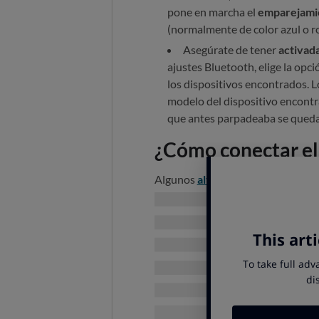
pone en marcha el
emparejami
(normalmente de color azul o roj
Asegúrate de tener
activada
ajustes Bluetooth, elige la opci
los dispositivos encontrados. 
modelo del dispositivo encontra
que antes parpadeaba se quedar
¿Cómo conectar el
Algunos
altavoces
cuentan con la
proceso es más sencillo. Sólo hace
presionar con el dispositivo en el 
Deberás consultar la guía de usua
toque
. Este mismo proceso de toq
del altavoz cuando queramos.
Detalles a tener e