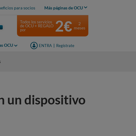
eficios para socios
Más páginas de OCU
2€
Todos los servicios
2
de OCU + REGALO
meses
por
jas OCU
ENTRA
|
Regístrate
s
 un dispositivo