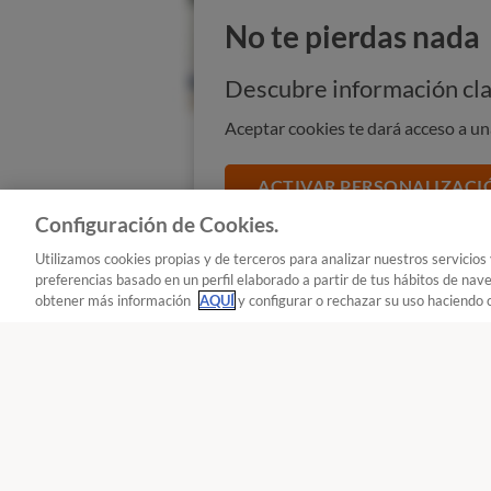
No te pierdas nada
Descubre información cla
Aceptar cookies te dará acceso a u
ACTIVAR PERSONALIZACI
Configuración de Cookies.
Utilizamos cookies propias y de terceros para analizar nuestros servicios
preferencias basado en un perfil elaborado a partir de tus hábitos de nav
obtener más información
AQUÍ
y configurar o rechazar su uso haciendo c
Seguir
Seguir
- Altavoces Bluetooth
Saca partido a tu altavoz
Aunque enviar música desde un dis
uso principal de estos altavoces, 
Tecnología : Altavoces Bluetooth