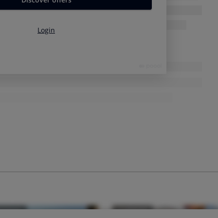
áximo de dispositivos emparejados
, generalmente ocho. Si
olvidará el primer dispositivo que emparejó.
emparejados cerca del altavoz
, normalmente el altavoz
a conexión con el mismo dispositivo
al que se conectó la
o a un dispositivo distinto desactiva Bluetooth en el anterior.
cuchar audio a través de Bluetooth si tienes otro
e a través de la entrada de audio. Desconecta el cable de
la opción de Bluetooth.
n utilizar para llamadas telefónicas
. Si recibes una llamada
, la música entrará en pausa y la llamada sonará a través del
e coger la llamada.
voz al máximo, la
autonomía de la batería
se reducirá. Es más,
lgunos altavoces les impida funcionar sólo con la toma de
otada. No olvides apagar el altavoz cuando termines de usarlo
ría antes de tiempo.