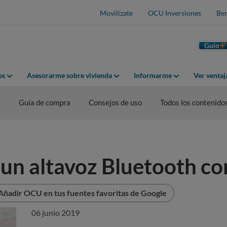
Movilízate
OCU Inversiones
Ben
Guio
os
Asesorarme sobre vivienda
Informarme
Ver venta
r
Guía de compra
Consejos de uso
Todos los contenido
n altavoz Bluetooth con
Añadir OCU en tus fuentes favoritas de Google
06 junio 2019