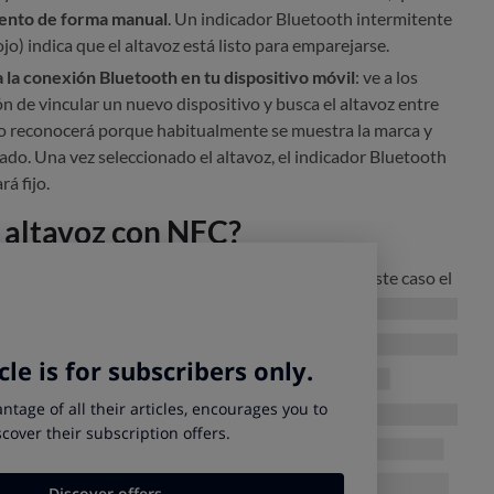
ento de forma manual
. Un indicador Bluetooth intermitente
o) indica que el altavoz está listo para emparejarse.
 la conexión Bluetooth en tu dispositivo móvil
: ve a los
ón de vincular un nuevo dispositivo y busca el altavoz entre
Lo reconocerá porque habitualmente se muestra la marca y
do. Una vez seleccionado el altavoz, el indicador Bluetooth
á fijo.
 altavoz con NFC?
 opción de
emparejamiento a través de
NFC
. En este caso el
 falta tener
activos Bluetooth y NFC
en el
dispositivo móvil
,
área de toque del altavoz y seguir las instrucciones.
rio para saber dónde se
ubica y cómo se reconoce el área de
ue sirve también para desconectar y conectar el dispositivo
n cuenta para conectar altavoz