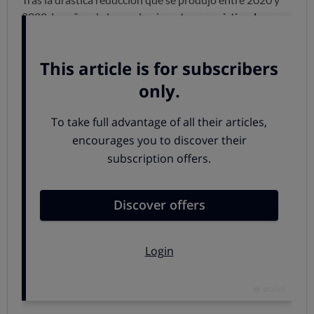
2022, los años de la pandemia,
estamos asistiendo a un
repunte de casos
: el pasado año 2023 se confirmaron
2.560 casos de tosferina, de los cuales 111 necesitaron
hospitalización. La única defunción fue la del recién
nacido ya comentada.
Tosferina: síntomas y tratamiento
Los síntomas iniciales de la tosferina son
los mismos de
un resfriado común
, con congestión nasal, moqueo,
estornudos y a veces tos y ­fiebre. Tras una o dos
semanas la tos puede hacerse más intensa y persistir, de
hecho, durante varias semanas. Estos accesos de tos
pueden hacer que el niño tenga que hacer un esfuerzo
mayor para respirar, produciendo un sonido sibilante
que se conoce como “gallo inspiratorio”. No obstante,
muchos bebés con tosferina pueden no presentar tos, y
sí presentar pausas en la respiración, con el consiguiente
riesgo.