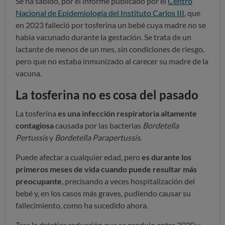
Se ha sabido, por el informe publicado por el
Centro
Nacional de Epidemiología del Instituto Carlos III
, que
en 2023 falleció por tosferina un bebé cuya madre no se
había vacunado durante la gestación. Se trata de un
lactante de menos de un mes, sin condiciones de riesgo,
pero que no estaba inmunizado al carecer su madre de la
vacuna.
La tosferina no es cosa del pasado
La tosferina
es una infección respiratoria altamente
contagiosa
causada por las bacterias
Bordetella
Pertussis
y
Bordetella Parapertussis
.
Puede afectar a cualquier edad, pero
es durante los
primeros meses de vida cuando puede resultar más
preocupante
, precisando a veces hospitalización del
bebé y, en los casos más graves, pudiendo causar su
fallecimiento, como ha sucedido ahora.
Tras la drástica reducción que se produjo entre 2020 y