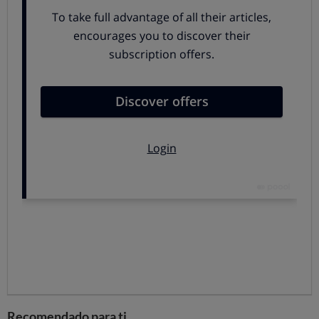
Pero si eres de los que usas este medicamento, no te
preocupes porque
te damos otras alternativas
que
ofrecen los mismos resultados aunque en diferente
formato y algo más caras.
Almax 500 mg comprimidos masticables:
mientras que con la suspensión oral la dosis
recomendada es la de tomar 7,5 ml de suspensión tres
veces al día (en esta presentación, cada dosis de 7,5 ml
aporta un gramo de principio activo), con los
comprimidos de 500 mg es necesario tomar dos
comprimidos tres veces al día para conseguir la misma
dosis.
Almax Forte 1,5 g suspensión oral:
esta
presentación de Almax es más fuerte y viene en
sobres individuales que se pueden tomar
directamente o disolviendo el contenido del sobre en
medio vaso de agua. En el caso de Almax Forte la dosis
Recomendado para ti