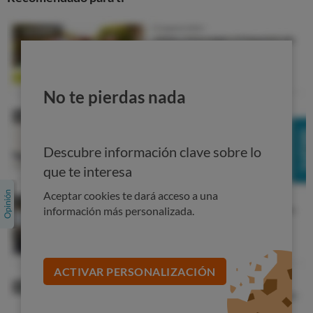
recomendada es la de un sobre tres veces al día. Pero
en este caso en vez de tomar 1 gramo de principio
activo en cada toma estaremos tomando 1,5 gramos.
No te pierdas nada
Descubre información clave sobre lo
que te interesa
Aceptar cookies te dará acceso a una
información más personalizada.
Precios por dosis, más baratos vs más caros
En esta tabla vemos que el producto más barato es la
suspensión oral de
Almax de 225 ml,
precisamente
ACTIVAR PERSONALIZACIÓN
el
que ahora se encuentra bajo problemas de suministro.
Le sigue el
Almax 500 mg
comprimidos masticables en