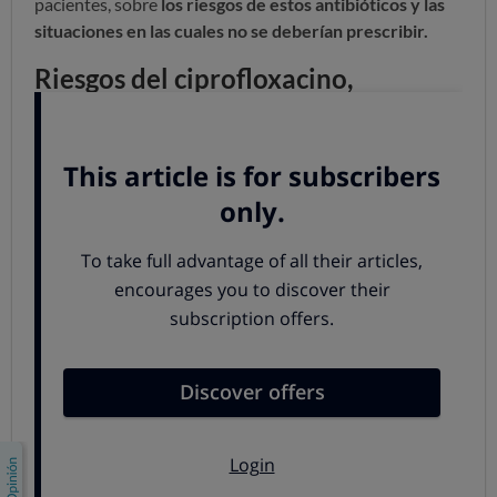
pacientes, sobre
los riesgos de estos antibióticos y las
situaciones en las cuales no se deberían prescribir.
Riesgos del ciprofloxacino,
levofloxacino y demás
Los efectos adversos que se relacionan con las
fluoroquinolonas, aunque
raros o de frecuencia
desconocida
, son
graves
, potencialmente
incapacitantes
y en algunos casos
irreversibles
:
Inflamación o rotura de los tendones
que se
puede manifestar a las 48 horas de comenzar el
antibiótico, pero también meses después de haber
acabado el tratamiento; dolor en las articulaciones,
dolores musculares, alteraciones de la marcha,
sensación de hormigueo, pinchazos, agujas,
quemazón, depresión, cansancio, problemas de
memoria, insomnio, alteraciones de la vista, gusto,
olfato y la audición.