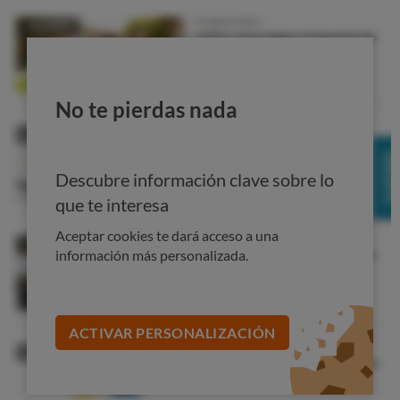
esperamos una mejora de la luminosidad y un mayor
valor de brillo.
No hemos encontrado diferencias
significativas entre la limpieza tradicional del rostro y
la que se realizó con los cepillos faciales
.Tampoco
observamos que los más caros destaquen
No te pierdas nada
especialmente: todos los productos consiguen
resultados similares.
Cepillo Facial Olay
Descubre información clave sobre lo
Olay Regenerist: sistema de limpieza facial
que te interesa
Precio
:
39,90 euros
.
Aceptar cookies te dará acceso a una
información más personalizada.
ACTIVAR PERSONALIZACIÓN