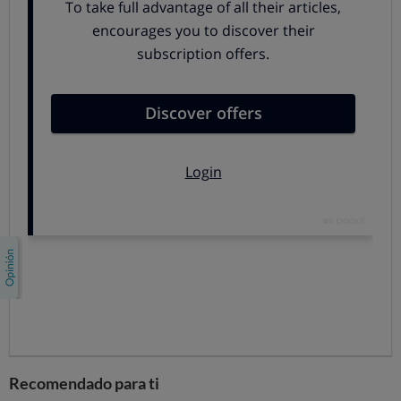
sucia, bajo la supervisión de un dermatólogo. En primer
lugar, las usuarias se lavaron la piel de la cara con agua
y con jabón líquido neutro. A continuación, usaron un
cepillo para la limpieza de solo la mitad de la cara.
Comprobamos la luminosidad de la piel antes y
después del uso del producto
, como parámetro de la
prueba. La luminosidad de la piel es la capacidad de esta
para reflejar la luz y se mide utilizando un
espectrofotómetro / colorímetro.
El valor de brillo de la piel se midió antes del uso del
producto en 3 partes diferentes del rostro. El
resultado final del brillo de la piel se tomó 15 minutos
después de la utilización del cepillo facial (de nuevo en 3
áreas).
La suciedad de la piel disminuye su capacidad de reflejar
la luz y la vuelve más opaca. Tras el uso del cepillo
Recomendado para ti