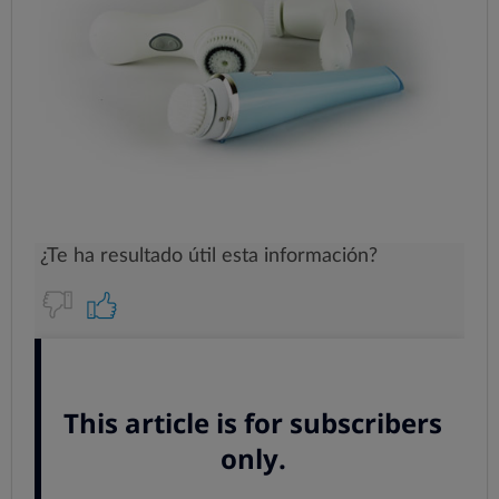
Cepillo facial, ¿es efficaz?
Probamos cada dispositivo en el laboratorio
, de
acuerdo a las instrucciones que proporcionan los
fabricantes. Utilizamos un panel de 20 mujeres de
edades comprendidas entre 18 y 50 años con la piel