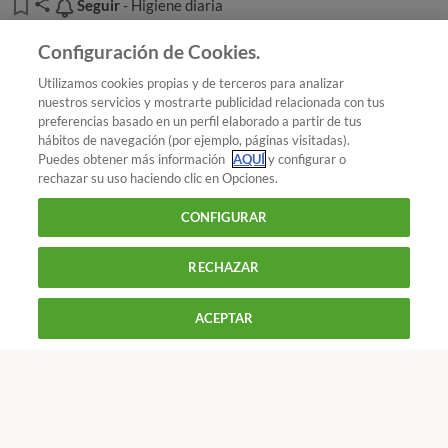
Seguir
Seguir
- Higiene diaria
Precio
:
139 euros
.
Añadir OCU en tus fuentes favoritas de Google
Configuración de Cookies.
Utilizamos cookies propias y de terceros para analizar
nuestros servicios y mostrarte publicidad relacionada con tus
preferencias basado en un perfil elaborado a partir de tus
¿Quieres recibir nuestra Newsletter?
Crea una cuenta
hábitos de navegación (por ejemplo, páginas visitadas).
Puedes obtener más información
AQUÍ
y configurar o
rechazar su uso haciendo clic en Opciones.
Salud : Higiene diaria
Cepillos de limpieza facial: un
CONFIGURAR
gasto inútil
RECHAZAR
900 055 105
Reclama!
ACEPTAR
De L a J de 9 a 18 h y V de 9 a 14 h
CONTACTAR
REVISTAS
OFERTAS-OCU
Precio de la recarga
:
25 euros
.
Únete a nosotros
Los más populares