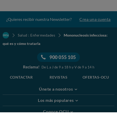
mononucleosis, es mejor evitar el contacto, dado que el
contagio durante el embarazo sí puede resultar
peligroso para el feto.
¿Quieres recibir nuestra Newsletter?
Crea una cuenta
Tratamiento de la mononucleosis
Salud : Enfermedades
Mononucleosis infecciosa:
No existe tratamiento específico para la mononucleosis
infecciosa, aunque sí pueden aliviarse sus síntomas. El
qué es y cómo tratarla
tratamiento típico de esta infección pasa por:
900 055 105
Hacer
reposo
durante la fase aguda.
Reclama!
De L a J de 9 a 18 h y V de 9 a 14 h
Para la fiebre y el dolor, puede tomarse un
analgésico antipirético
, como el paracetamol.
CONTACTAR
REVISTAS
OFERTAS-OCU
En caso de fiebre prolongada debe beberse
abundante
agua y líquidos
para evitar la
Únete a nosotros
deshidratación.
Los más populares
Para el
dolor de garganta
alivia tomar bebidas
calientes o muy frías. O hacer gárgaras con agua
Conoce OCU
caliente salada (una cucharilla de sal por taza de agua