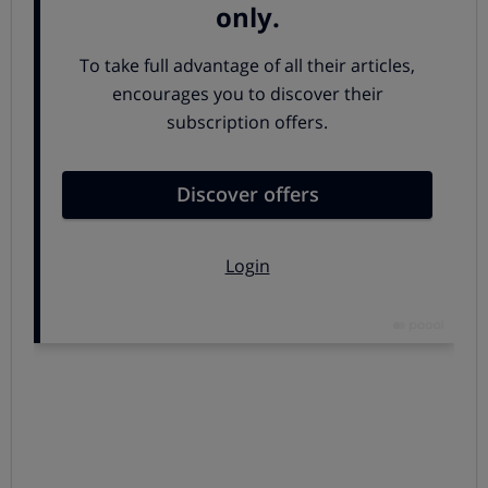
acusados
.
En bastantes casos se produce también un
aumento de
tamaño del bazo
(de hecho, una complicación que puede
producirse es la rotura del bazo).
Si el médico sospecha de una mononucleosis, un análisis
de sangre aclarará las cosas.
La
duración de la enfermedad
, cuando se manifiesta en
su plenitud, es muy variable. En la mayoría de los casos la