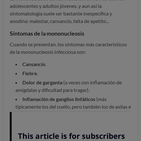
adolescentes y adultos jóvenes, y aun así la
sintomatología suele ser bastante inespecífica y
anodina: malestar, cansancio, falta de apetito...
Síntomas de la mononucleosis
Cuando se presentan, los síntomas más característicos
de la mononucleosis infecciosa son:
Cansancio
.
Fiebre
.
Dolor de garganta
(a veces con inflamación de
amígdalas y dificultad para tragar).
Inflamación de ganglios linfáticos
(más
típicamente los del cuello, pero también los de axilas e
ingles).
No tienen por qué ocurrir todos, ni al mismo tiempo, ni
con la misma intensidad, pero
pueden llegar a ser