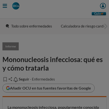
Guio
Todo sobre enfermedades
Calculadora de riesgo cardiov
Informe
Mononucleosis infecciosa: qué es
y cómo tratarla
Seguir
Seguir
- Enfermedades
Añadir OCU en tus fuentes favoritas de Google
La mononucleosis infecciosa, popularmente conocida