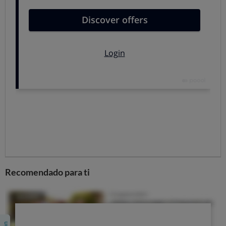
Otros factores de riesgo sí son modificables, al menos
parcialmente:
Consumo de
alcohol
: su correlación con el
desarrollo de cáncer de mama
está más que
comprobada
, incluso en cantidades bajas.
Tabaco
: su asociación con el cáncer de mama no es
tan fuerte como con el alcohol, pero
fumar aumenta
el riesgo
, especialmente en mujeres que comenzaron
a hacerlo en la adolescencia. El riesgo vinculado al
tabaco, además, parece ser mayor en mujeres con
historial familiar de cáncer.
Sobrepeso y obesidad
: su relación con el cáncer
de mama es más compleja de lo que se defendía hace
Recomendado para ti
años, pero sí se puede afirmar con certeza que
constituyen factores de riesgo tras la menopausia.
Falta de actividad física. Hay evidencia consistente
de que la actividad física
actúa como un factor