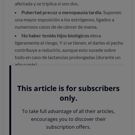
afectada y se triplica si son dos.
Pubertad precoz o menopausia tardía
. Suponen
una mayor exposición a los estrógenos, ligados a
numerosos casos de de cáncer de mama.
No haber tenido hijos biológicos
eleva
ligeramente el riesgo. Y si se tienen, el darles el pecho
contribuye a reducirlo, aunque esto sucede sobre
todo en caso de lactancias prolongadas (durante un
año o más).
Otras circunstancias
que se han relacionado con
el aumento de riesgo son la densidad elevada de la
mama (a mayor cantidad de tejido glandular y fibroso
y menor cantidad de grasa, mayor densidad de la
mama), la densidad ósea elevada y el haber recibido
en el pasado radioterapia en la zona por otras
razones.
Factores que sí es posible modificar