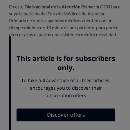
En este
Día Nacional de la Atención Primaria
OCU hace
suya la petición del Foro de Médicos de Atención
Primaria de que las agendas médicas cuenten con un
tiempo mínimo de 10 minutos por paciente, para poder
ofrecer a los usuarios una asistencia médica de calidad.
Tanto los usuarios como los médicos comparten esta
aspiración. Disponer de un tiempo suficiente para
atender a los pacientes es una necesidad contrastada. En
este sentido,
una
reciente encuesta de OCU
sobre las
relaciones médico/paciente refleja que:
En España el 85% de los médicos atiende entre 31
y 50 pacientes al día.
El 72% de los médicos querrían dedicar más
tiempo a sus pacientes.
El 71% de los médicos afirmaban que para atender
mejor a los pacientes trabajaban más horas de lo
estipulado.