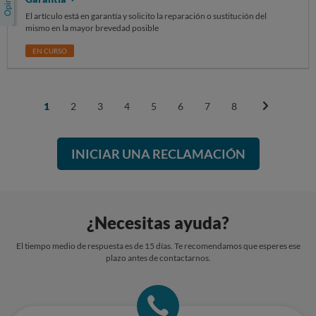
entiendo que la negativa de AliExpress carece de justificación suficiente
y supone un obstáculo desproporcionado para el ejercicio de mis
El artículo está en garantía y solicito la reparación o sustitución del
derechos como consumidora.
mismo en la mayor brevedad posible
EN CURSO
1
2
3
4
5
6
7
8
INICIAR UNA RECLAMACIÓN
¿Necesitas ayuda?
El tiempo medio de respuesta es de 15 días. Te recomendamos que esperes ese
plazo antes de contactarnos.