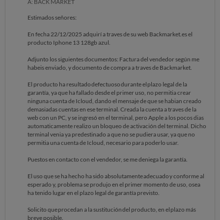
A: BACK MARKET
Estimados señores:
En fecha 22/12/2025 adquirí a traves de su web Backmarket.es el
producto Iphone 13 128gb azul.
Adjunto los siguientes documentos: Factura del vendedor según me
habeis enviado, y documento de compra a traves de Backmarket.
El producto ha resultado defectuoso durante el plazo legal de la
garantía, ya que ha fallado desde el primer uso, no permitia crear
ninguna cuenta de Icloud, dando el mensaje de que se habian creado
demasiadas cuentas en ese terminal. Creada la cuenta a traves de la
web con un PC, y se ingresó en el terminal, pero Apple a los pocos dias
automaticamente realizo un bloqueo de activación del terminal. Dicho
terminal venia ya predestinado a que no se pudiera usar, ya que no
permitia una cuenta de Icloud, necesario para poderlo usar.
Puestos en contacto con el vendedor, se me deniega la garantía.
El uso que se ha hecho ha sido absolutamente adecuado y conforme al
esperado y, problema se produjo en el primer momento de uso, osea
ha tenido lugar en el plazo legal de garantía previsto.
Solicito que procedan a la sustitución del producto, en el plazo más
breve posible.