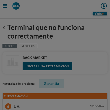
Guio
Terminal que no funciona
Anterior
correctamente
CLOSED
PÚBLICA
BACK MARKET
INICIAR UNA RECLAMACIÓN
Garantía
Naturaleza del problema:
TU RECLAMACIÓN
J. H.
13/05/2026