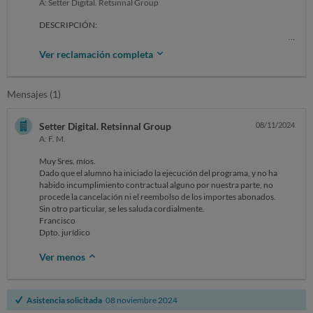
A: Setter Digital. Retsinnal Group
DESCRIPCIÓN:
En primer lugar, el 1 de noviembre de 2024, me dirigí a la empresa
Ver reclamación completa
RETSINNAL GROUP, SLU cuyo nombre comercial es ELITE SALES,
solicitando la anulación del contrato de su curso “Appointment Setter”
y la devolución de la cantidad abonada, debido a diversos
Mensajes (1)
incumplimientos de las condiciones pactadas. A continuación, detallo
los puntos relevantes de mi reclamación:
Setter Digital. Retsinnal Group
08/11/2024
1-Acceso limitado a los materiales didácticos: Aunque sus condiciones
A: F. M.
generales mencionan que todos los materiales estarán disponibles
desde el inicio del curso, en la práctica, estos se liberan de manera
Muy Sres. míos.
fraccionada, lo que impide el acceso completo a los contenidos desde
Dado que el alumno ha iniciado la ejecución del programa, y no ha
el momento en que se inicia el curso.
habido incumplimiento contractual alguno por nuestra parte, no
procede la cancelación ni el reembolso de los importes abonados.
2-Suspensión de tutorías y cambio de formador: Aunque las
Sin otro particular, se les saluda cordialmente.
condiciones generales del curso no especifican que haya tutorías
Francisco
semanales en directo ni que se deba contar con un formador en
Dpto. jurídico
concreto, estas condiciones sí se mencionaron explícitamente en la
llamada de contratación del curso y están reflejadas en la página web,
Ver menos
la cual se accede solo después de haber adquirido el curso. La empresa,
al ofrecer estas tutorías en directo como parte del servicio, generó
expectativas que no se cumplieron, ya que las tutorías fueron
suspendidas y el formador, reconocido por ellos mismos, no estará
Asistencia solicitada
08 noviembre 2024
disponible durante varias semanas. Esto ha afectado directamente al