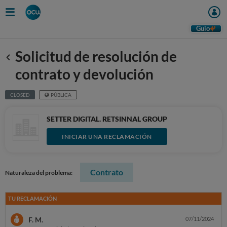
Guio
Solicitud de resolución de
Anterior
contrato y devolución
CLOSED
PÚBLICA
SETTER DIGITAL. RETSINNAL GROUP
INICIAR UNA RECLAMACIÓN
Contrato
Naturaleza del problema:
TU RECLAMACIÓN
F. M.
07/11/2024