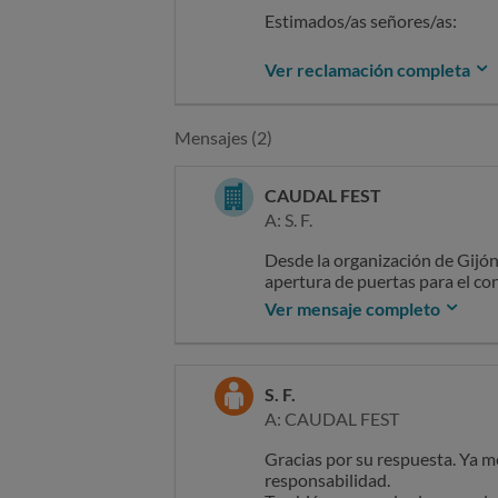
Estimados/as señores/as:
Ver reclamación completa
Me pongo en contacto con uste
llegado con media hora de ante
Mensajes (2)
Gijón, no se nos permitió a mi 
evento.
CAUDAL FEST
A: S. F.
SOLICITO que me sea reintegra
Desde la organización de Gijón
adjunto en fichero pdf para que
apertura de puertas para el con
antes. Las puertasse abrieron a
Ver mensaje completo
días previos al concierto. Grac
grueso de asistencia a cola de 
Sin otro particular, atentament
de horario a un concierto de 
S. F.
A: CAUDAL FEST
Gracias por su respuesta. Ya m
responsabilidad.