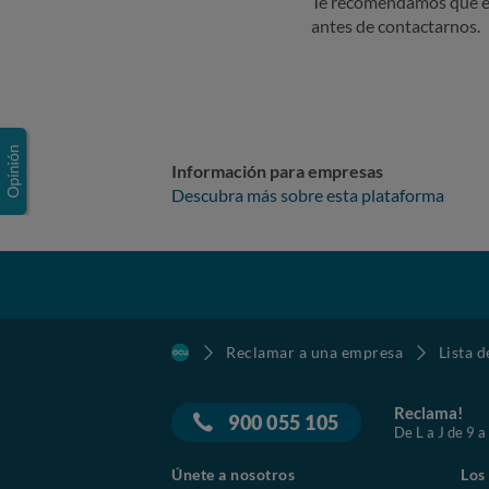
Te recomendamos que e
antes de contactarnos.
Información para empresas
Descubra más sobre esta plataforma
Reclamar a una empresa
Lista 
Reclama!
900 055 105
De L a J de 9 a
Únete a nosotros
Los