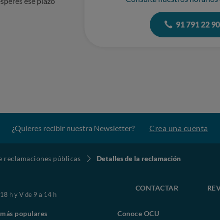
speres ese plazo
91 791 22 9
¿Quieres recibir nuestra Newsletter?
Crea una cuenta
de reclamaciones públicas
Detalles de la reclamación
CONTACTAR
REV
 18 h y V de 9 a 14 h
 más populares
Conoce OCU