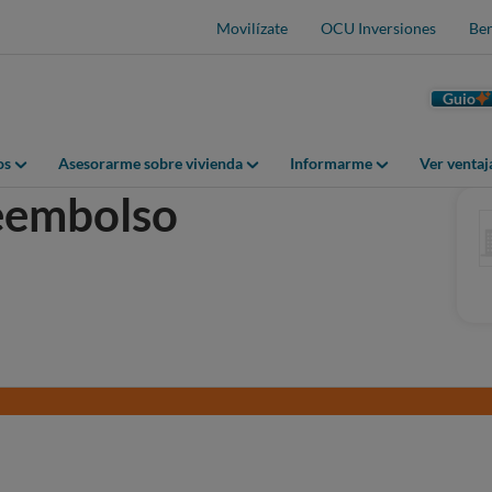
Movilízate
OCU Inversiones
Ben
Guio
os
Asesorarme sobre vivienda
Informarme
Ver venta
reembolso