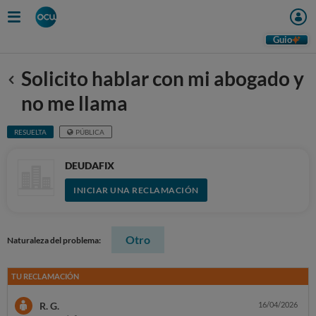
Guio
Solicito hablar con mi abogado y
Anterior
no me llama
RESUELTA
PÚBLICA
DEUDAFIX
INICIAR UNA RECLAMACIÓN
Otro
Naturaleza del problema:
TU RECLAMACIÓN
R. G.
16/04/2026