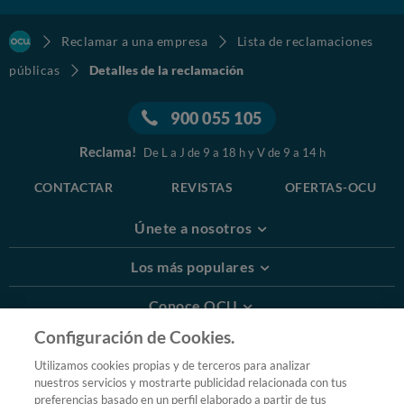
Reclamar a una empresa
Lista de reclamaciones
públicas
Detalles de la reclamación
900 055 105
Reclama!
De L a J de 9 a 18 h y V de 9 a 14 h
CONTACTAR
REVISTAS
OFERTAS-OCU
Únete a nosotros
Los más populares
Conoce OCU
Configuración de Cookies.
Más Información
Utilizamos cookies propias y de terceros para analizar
nuestros servicios y mostrarte publicidad relacionada con tus
© 2026 OCU
preferencias basado en un perfil elaborado a partir de tus