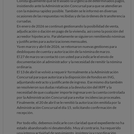
Consta igualmente que se trasladó la urgencia de determinados pagos,
trasladarle que
insistiendo ante la Administración Concursal para que se atendieran
desde el despacho se ha trabajado de forma continuada para impulsar
con la máxima rapidez posible. También se le informó en diversas
su procedimiento, reclamar respuestas y proteger sus intereses en
ocasiones de las respuestas recibidas y de las órdenes de transferencia
cada fase.
cursadas.
Quedamos a su disposición para mantener una conversación
En enero de 2026 se continuó gestionando la posibilidad de venta,
telefónica y explicarle personalmente el estado actual del expediente y
adjudicación o dación en pago de la vivienda, así como la posición del
los siguientes pasos previsibles.
acreedor hipotecario. Paralelamente se siguieron remitiendo nóminas
Atentamente,
y justificantes para autorizaciones mensuales.
Ya en marzo y abril de 2026, se retomaron nuevas gestiones para
desbloqueo de cuenta y autorización de la nómina de marzo.
Departamento de
El 27 de marzo se contactó con usted para indicarle el envío de
Cumplimiento Normativo
documentación al administrador y la necesidad de remitir la nómina
ordinaria.
El 13 de abril se volvió a requerir formalmente a la Administración
911 921 888
Concursal para que autorizara la disposición de fondos en ING,
/www.deudafix.esAv. de la Vega, 15 - Alcobendas , España
adjuntando extracto y justificante de ingreso. Ese mismo día también
se resolvieron sus dudas relativas a la devolución del IRPF y la
Esta correspondencia es para uso exclusivo de la persona
necesidad de que cualquier importe ingresara en la cuenta controlada
nombrada.Puede contener información confidencial o legalmente
por la Administración Concursal para evitar incidencias procesales.
privilegiada, o ambos.No se renuncia a ninguna confidencialidad o
Finalmente, el 20 de abril se le remitió la autorización emitida por la
privilegio por cualquier transmisión errónea. Si recibe esta
Administración Concursal el día 15, solicitando confirmación de
correspondencia por error, elimínela inmediatamente de su sistema y
recepción.
notifique al remitente. No debe revelar, copiar o confiar en ninguna
parte de esta correspondencia si no es el destinatario deseado. Todos
Por todo ello, debemos indicarle con claridad que el expediente no ha
los puntos de vista expresados en este mensaje son los del remitente
estado abandonado ni desatendido. Muy al contrario, ha requerido
individual, excepto cuando el remitente expresamente, y con
una intensa actividad de seguimiento, insistencia y coordinación