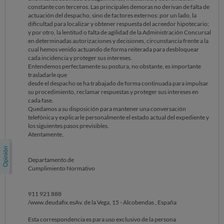
autoridad, los esce como puntos de vista de Deudafix Reparadora
constante con terceros. Las principales demoras no derivan de falta de
Legal Group Sl. Si necesita ayuda, comuníquese con Deudafix
actuación del despacho, sino de factores externos: por un lado, la
Reparadora Legal Group Sl. :legal@deudafix.es
dificultad para localizar y obtener respuesta del acreedor hipotecario;
y por otro, la lentitud o falta de agilidad de la Administración Concursal
en determinadas autorizaciones y decisiones, circunstancia frente a la
cual hemos venido actuando de forma reiterada para desbloquear
cada incidencia y proteger sus intereses.
Entendemos perfectamente su postura, no obstante, es importante
trasladarle que
desde el despacho se ha trabajado de forma continuada para impulsar
su procedimiento, reclamar respuestas y proteger sus intereses en
cada fase.
Quedamos a su disposición para mantener una conversación
telefónica y explicarle personalmente el estado actual del expediente y
los siguientes pasos previsibles.
Atentamente,
Departamento de
Cumplimiento Normativo
911 921 888
/www.deudafix.esAv. de la Vega, 15 - Alcobendas , España
Esta correspondencia es para uso exclusivo de la persona