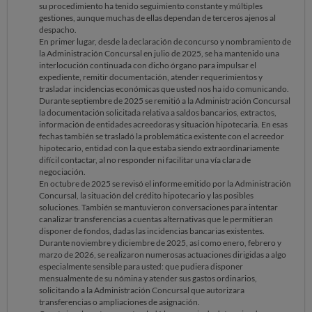
su procedimiento ha tenido seguimiento constante y múltiples
Ya en marzo y abril de 2026, se retomaron nuevas gestiones para
gestiones, aunque muchas de ellas dependan de terceros ajenos al
desbloqueo de cuenta y autorización de la nómina de marzo.
despacho.
El 27 de marzo se contactó con usted para indicarle el envío de
En primer lugar, desde la declaración de concurso y nombramiento de
documentación al administrador y la necesidad de remitir la nómina
la Administración Concursal en julio de 2025, se ha mantenido una
ordinaria.
interlocución continuada con dicho órgano para impulsar el
El 13 de abril se volvió a requerir formalmente a la Administración
expediente, remitir documentación, atender requerimientos y
Concursal para que autorizara la disposición de fondos en ING,
trasladar incidencias económicas que usted nos ha ido comunicando.
adjuntando extracto y justificante de ingreso. Ese mismo día también
Durante septiembre de 2025 se remitió a la Administración Concursal
se resolvieron sus dudas relativas a la devolución del IRPF y la
la documentación solicitada relativa a saldos bancarios, extractos,
necesidad de que cualquier importe ingresara en la cuenta controlada
información de entidades acreedoras y situación hipotecaria. En esas
por la Administración Concursal para evitar incidencias procesales.
fechas también se trasladó la problemática existente con el acreedor
Finalmente, el 20 de abril se le remitió la autorización emitida por la
hipotecario, entidad con la que estaba siendo extraordinariamente
Administración Concursal el día 15, solicitando confirmación de
difícil contactar, al no responder ni facilitar una vía clara de
recepción.
negociación.
En octubre de 2025 se revisó el informe emitido por la Administración
Por todo ello, debemos indicarle con claridad que el expediente no ha
Concursal, la situación del crédito hipotecario y las posibles
estado abandonado ni desatendido. Muy al contrario, ha requerido
soluciones. También se mantuvieron conversaciones para intentar
una intensa actividad de seguimiento, insistencia y coordinación
canalizar transferencias a cuentas alternativas que le permitieran
constante con terceros. Las principales demoras no derivan de falta de
disponer de fondos, dadas las incidencias bancarias existentes.
actuación del despacho, sino de factores externos: por un lado, la
Durante noviembre y diciembre de 2025, así como enero, febrero y
dificultad para localizar y obtener respuesta del acreedor hipotecario;
marzo de 2026, se realizaron numerosas actuaciones dirigidas a algo
y por otro, la lentitud o falta de agilidad de la Administración Concursal
especialmente sensible para usted: que pudiera disponer
en determinadas autorizaciones y decisiones, circunstancia frente a la
mensualmente de su nómina y atender sus gastos ordinarios,
cual hemos venido actuando de forma reiterada para desbloquear
solicitando a la Administración Concursal que autorizara
cada incidencia y proteger sus intereses.
transferencias o ampliaciones de asignación.
Entendemos perfectamente su postura, no obstante, es importante