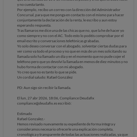
Durante septiembre de 2025 se remitió a la Administración Concursal
y no cuesta tanto.
la documentación solicitada relativa a saldos bancarios, extractos,
Por ejemplo, recibo un correo con la dirección del Administrador
información de entidades acreedoras y situación hipotecaria. En esas
Concursal, para que me ponga en contacto con el mismo para hacer
fechas también se trasladó la problemática existente con el acreedor
conjuntamente la declaración de la renta, le escribo y aun estoy
hipotecario, entidad con la que estaba siendo extraordinariamente
esperando respuesta.
difícil contactar, al no responder ni facilitar una vía clara de
Tras llamaros me dice una de las chicas que no, que la he de hacer yo
negociación.
como siempre y no con el AC. Todo esto lo podéis comprobar por el
En octubre de 2025 se revisó el informe emitido por la Administración
email escrito y conversaciones telefónicas grabadas.
Concursal, la situación del crédito hipotecario y las posibles
Yo solo deseo conversar con el abogado, solventar ciertas dudas para
soluciones. También se mantuvieron conversaciones para intentar
ver como va todo el proceso y no que en más de un mes solicitando su
canalizar transferencias a cuentas alternativas que le permitieran
llamada solo ha llamado un día y en el momento que no pude cojer el
disponer de fondos, dadas las incidencias bancarias existentes.
teléfono pero que yo devolví la llamada en menos de diez minutos y no
Durante noviembre y diciembre de 2025, así como enero, febrero y
hubo forma de contactar con mi abogado.
marzo de 2026, se realizaron numerosas actuaciones dirigidas a algo
Yo creo que no es tanto lo que se pide.
especialmente sensible para usted: que pudiera disponer
Un cordial saludo: Rafael González
mensualmente de su nómina y atender sus gastos ordinarios,
solicitando a la Administración Concursal que autorizara
PD: Aun sigo sin recibir la llamada.
transferencias o ampliaciones de asignación.
Consta igualmente que se trasladó la urgencia de determinados pagos,
El lun, 27 abr 2026, 18:06, Compliance Deudafix
insistiendo ante la Administración Concursal para que se atendieran
compliance@deudafix.es escribió:
con la máxima rapidez posible. También se le informó en diversas
ocasiones de las respuestas recibidas y de las órdenes de transferencia
Estimado
cursadas.
Rafael Gonzalez.-
En enero de 2026 se continuó gestionando la posibilidad de venta,
Hemos revisado nuevamente su expediente de forma íntegra y
adjudicación o dación en pago de la vivienda, así como la posición del
consideramos necesario ofrecerle una explicación completa,
acreedor hipotecario. Paralelamente se siguieron remitiendo nóminas
cronológica y transparente de todas las actuaciones realizadas, ya que
y justificantes para autorizaciones mensuales.