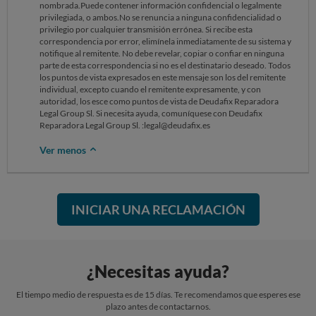
nombrada.Puede contener información confidencial o legalmente
privilegiada, o ambos.No se renuncia a ninguna confidencialidad o
privilegio por cualquier transmisión errónea. Si recibe esta
correspondencia por error, elimínela inmediatamente de su sistema y
notifique al remitente. No debe revelar, copiar o confiar en ninguna
parte de esta correspondencia si no es el destinatario deseado. Todos
los puntos de vista expresados en este mensaje son los del remitente
individual, excepto cuando el remitente expresamente, y con
autoridad, los esce como puntos de vista de Deudafix Reparadora
Legal Group Sl. Si necesita ayuda, comuníquese con Deudafix
Reparadora Legal Group Sl. :legal@deudafix.es
Ver menos
INICIAR UNA RECLAMACIÓN
¿Necesitas ayuda?
El tiempo medio de respuesta es de 15 días. Te recomendamos que esperes ese
plazo antes de contactarnos.