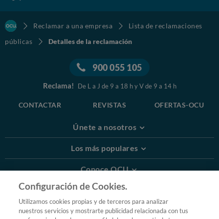
Reclamar a una empresa
Lista de reclamaciones
públicas
Detalles de la reclamación
900 055 105
Reclama!
De L a J de 9 a 18 h y V de 9 a 14 h
CONTACTAR
REVISTAS
OFERTAS-OCU
Únete a nosotros
Los más populares
Conoce OCU
Configuración de Cookies.
Más Información
Utilizamos cookies propias y de terceros para analizar
nuestros servicios y mostrarte publicidad relacionada con tus
© 2026 OCU