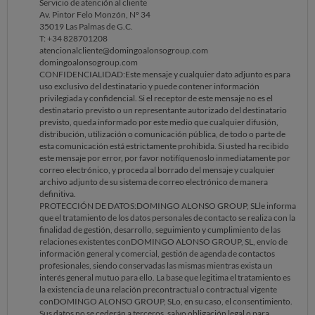
Servicio de atención al cliente
Av. Pintor Felo Monzón, Nº 34
35019 Las Palmas de G.C.
T: +34 828701208
atencionalcliente@domingoalonsogroup.com
domingoalonsogroup.com
CONFIDENCIALIDAD:Este mensaje y cualquier dato adjunto es para
uso exclusivo del destinatario y puede contener información
privilegiada y confidencial. Si el receptor de este mensaje no es el
destinatario previsto o un representante autorizado del destinatario
previsto, queda informado por este medio que cualquier difusión,
distribución, utilización o comunicación pública, de todo o parte de
esta comunicación está estrictamente prohibida. Si usted ha recibido
este mensaje por error, por favor notifíquenoslo inmediatamente por
correo electrónico, y proceda al borrado del mensaje y cualquier
archivo adjunto de su sistema de correo electrónico de manera
definitiva.
PROTECCIÓN DE DATOS:DOMINGO ALONSO GROUP, SLle informa
que el tratamiento de los datos personales de contacto se realiza con la
finalidad de gestión, desarrollo, seguimiento y cumplimiento de las
relaciones existentes conDOMINGO ALONSO GROUP, SL, envío de
información general y comercial, gestión de agenda de contactos
profesionales, siendo conservadas las mismas mientras exista un
interés general mutuo para ello. La base que legitima el tratamiento es
la existencia de una relación precontractual o contractual vigente
conDOMINGO ALONSO GROUP, SLo, en su caso, el consentimiento.
Sus datos no se cederán a terceros, salvo obligación legal o para