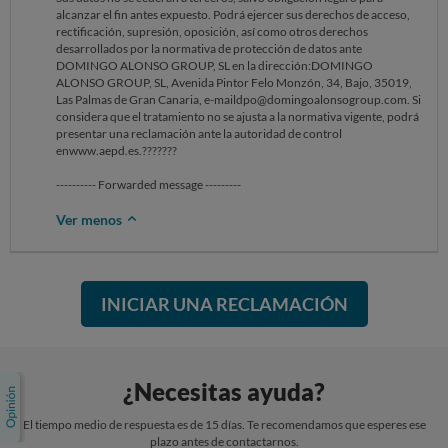
alcanzar el fin antes expuesto. Podrá ejercer sus derechos de acceso,
rectificación, supresión, oposición, así como otros derechos
desarrollados por la normativa de protección de datos ante
DOMINGO ALONSO GROUP, SL en la dirección:DOMINGO
ALONSO GROUP, SL, Avenida Pintor Felo Monzón, 34, Bajo, 35019,
Las Palmas de Gran Canaria, e-maildpo@domingoalonsogroup.com. Si
considera que el tratamiento no se ajusta a la normativa vigente, podrá
presentar una reclamación ante la autoridad de control
enwww.aepd.es.???????
---------- Forwarded message ---------
Ver menos
INICIAR UNA RECLAMACIÓN
¿Necesitas ayuda?
El tiempo medio de respuesta es de 15 días. Te recomendamos que esperes ese
plazo antes de contactarnos.