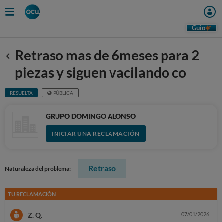
Guio
Retraso mas de 6meses para 2
Anterior
piezas y siguen vacilando co
RESUELTA
PÚBLICA
GRUPO DOMINGO ALONSO
INICIAR UNA RECLAMACIÓN
Retraso
Naturaleza del problema:
TU RECLAMACIÓN
Z. Q.
07/01/2026