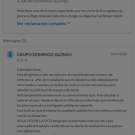
A: GRUPO DOMINGO ALONSO
Hola llevo mas de 6 meses esperando por mi coche le di un golpe y la
pieza no llega después falta otra y luego no llega haci se llevan riendo
de mi 6 meses y sigue parlante.no me dan coche de sustitución cuabdo
Ver reclamación completa
pago seguro todo riesgo una letra todos los meses por el coche y no lo
puedo ni usar.YA ESTA BIEN.y siguen riéndose de mi por favor quiero
una indemnización mínimo por todo el dinero que me estoy gastando
Mensajes (1)
en taxis viajes en bus y sobre todo los nervios y tiempo.les hablo si a
llegado la pieza y siguen riéndose no a llegado estamos a la espera del
perito y haci para 7 meses coche nuevo que compre en la casa.POR
GRUPO DOMINGO ALONSO
16/01/2026
FAVOR LES PIDO AYUDA YA.
A: Z. Q.
Estimados Sres.,
Nos dirigimos a Uds. en relación al expediente con número de
referencia , a fin de trasladarle que el cliente ha sido debidamente
informado y cuenta con todas las instrucciones necesarias para
atender su solicitud de manera eficiente.
Adicionalmente ponemos en su conocimiento que, tras estudiar y
valorar el caso, desde el Servicio Oficial nos informan que el vehículo
ha sido reparado y entregado satisfactoriamente.
Nos indican que el cliente ha quedado satisfecho y no estima continuar
con la reclamación.
SOLICITO DE LA OCU tenga por presentado este escrito y por
evacuado el traslado conferido en la
oferta
de mediación a la que no
nos adherimos.