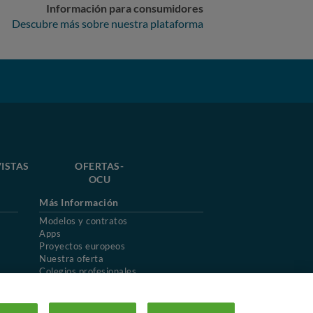
Información para consumidores
Descubre más sobre nuestra plataforma
ISTAS
OFERTAS-
OCU
Más Información
Modelos y contratos
Apps
Proyectos europeos
Nuestra oferta
Colegios profesionales
Mapa del sitio