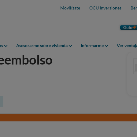
Movilízate
OCU Inversiones
Ben
Guio
os
Asesorarme sobre vivienda
Informarme
Ver venta
reembolso