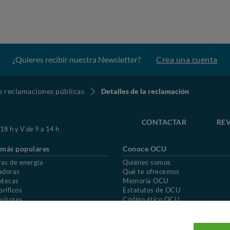
¿Quieres recibir nuestra Newsletter?
Crea una cuenta
de reclamaciones públicas
Detalles de la reclamación
CONTACTAR
REV
 18 h y V de 9 a 14 h
 más populares
Conoce OCU
fas de energía
Quiénes somos
adoras
Qué te ofrecemos
otecas
Memoria OCU
oríficos
Estatutos de OCU
visores
Código ético OCU
chones
Preguntas frecuentes
ión de OCU
Política de privacidad
Uso del nombre y de los signos de OCU