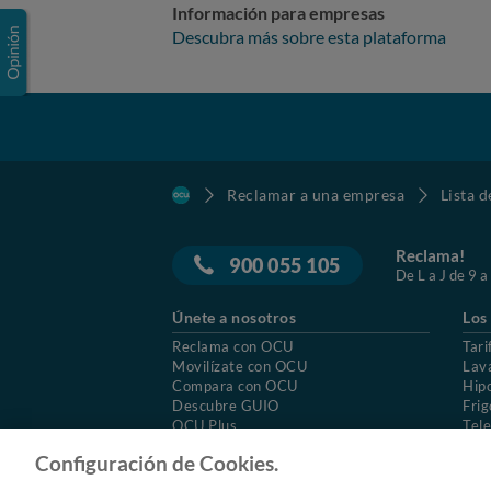
Información para empresas
Descubra más sobre esta plataforma
Reclamar a una empresa
Lista 
Reclama!
900 055 105
De L a J de 9 a
Únete a nosotros
Los
Reclama con OCU
Tari
Movilízate con OCU
Lav
Compara con OCU
Hip
Descubre GUIO
Frig
OCU Plus
Tele
Trabajar en OCU
Col
Configuración de Cookies.
© 2026 OCU
Condiciones generales de contratac