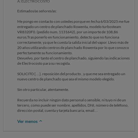
A: ELECTROCOSTO
Estimados/as señores/as:
Me pongo en contacto con ustedes porque en fecha 6/03/2025 me fue
entregado un centro de planchado Rowenta, modelo turbosteam
VR8320F0. (pedido num. 1131642), por un importe de 108,86
euros.Tras ponerlo en funcionamiento, detecto que no funciona
correctamente, ya que le cuesta la salida inicial del vapor. Llevo más de
20 años utilizando centros de planchado Rowenta por lo que conozco
perfectamente su funcionamiento.
Devuelvo, por tanto el centro de planchado, siguiendo las indicaciones
de Electrocosto para su recogida.
SOLICITO […]. reposición del producto , y que me sea entregado un
nuevo centro de planchado que sea el mismo modelo elegido.
Sin otro particular, atentamente.
Recuerda no incluir ningún dato personal o sensible, ni tuyo ni de un
tercero, como puede ser nombre, apellidos, DNI, número de teléfono,
dirección postal, cuenta y tarjeta bancaria, email…
Ver menos