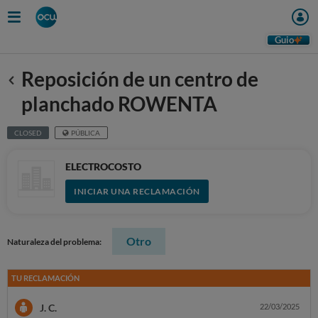
Guio
Reposición de un centro de
Anterior
planchado ROWENTA
CLOSED
PÚBLICA
ELECTROCOSTO
INICIAR UNA RECLAMACIÓN
Otro
Naturaleza del problema:
TU RECLAMACIÓN
J. C.
22/03/2025