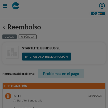
Guio
Reembolso
Anterior
CLOSED
PÚBLICA
STARTLITE. BENDEUS SL
INICIAR UNA RECLAMACIÓN
Problemas en el pago
Naturaleza del problema:
TU RECLAMACIÓN
M. H.
15/01/2025
A: Startlite. Bendeus SL