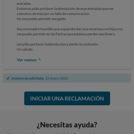
entradas.
Entonces pido porfavor la devolución de esas entradas que me
cobraron de más por un fallo de comunicación.
No me puedo permitir ese gasto.
Soy una madre humilde que a querido dar una sorpresa a mi hija y no
me puedo permitir en las Fechas que estamos perder ese dinero.
Les pido porfavor la devolución y siento la confusión.
Un saludo.
Ver menos
Asistencia solicitada
22 enero 2025
INICIAR UNA RECLAMACIÓN
¿Necesitas ayuda?