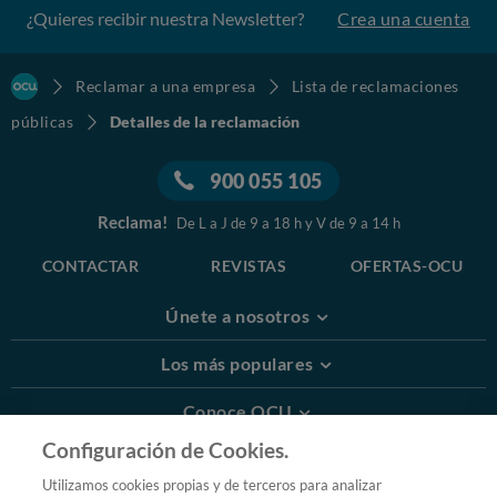
¿Quieres recibir nuestra Newsletter?
Crea una cuenta
Reclamar a una empresa
Lista de reclamaciones
públicas
Detalles de la reclamación
900 055 105
Reclama!
De L a J de 9 a 18 h y V de 9 a 14 h
CONTACTAR
REVISTAS
OFERTAS-OCU
Únete a nosotros
Los más populares
Conoce OCU
Configuración de Cookies.
Más Información
Utilizamos cookies propias y de terceros para analizar