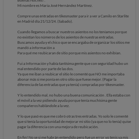
Buenas Noches! .
Mi nombre es Maria José Hernández Martínez.
Compre unas entradas en tikesmaster para ir a ver a Camilo en Starlite
en Madrid día 21/12/24. (Sabado).
Cuando llegamos a buscar nuestros asientos no los teníamos porque
no existían los números de los asientos de nuestras entradas.
Buscamos ayuda y el chico que se encargaba de organizar los sitios me
mandó a información a
Para qué me reubicaran de sitio porque mis asientos no exhibían.
Fui a Información y había tantísima gente que con seguridad hubo un
mal entendido por parte de las dos.
Ya que me iban a reubicar el sitio le comenté que NO me importaba
abonar más si me ponía en otro sitio que fuese mejor. (Pagar la
diferencia de las entradas que ya tenía) compradas por tikesmaster.
Y lo entendido mal, no hubo una buena comunicación . Ella estaba con
el móvil a la vez pidiendo ayuda porque tenía muchísima gente
compañeros hablándole a la vez.
Y lo que pasó es que me cobró otras tres entradas. Yo solo le comenté
que si tenía la oportunidad de mejorar mi sitio (ya que no lo tenía) quise
pagar la diferencia con una mejora de reubicación.
En fin! No se si me habrán entendido pero fue un error yo tenis ya mis