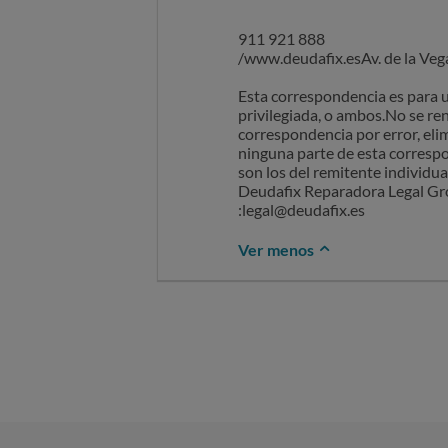
911 921 888
/www.deudafix.esAv. de la Vega
Esta correspondencia es para 
privilegiada, o ambos.No se ren
correspondencia por error, elim
ninguna parte de esta correspo
son los del remitente individu
Deudafix Reparadora Legal Gro
:legal@deudafix.es
Ver menos