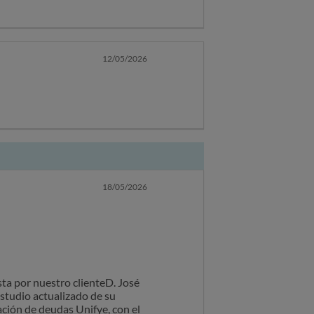
tentos a vuestros comentarios.
12/05/2026
 confidencial o legalmente
sión errónea. Si recibe esta
18/05/2026
be revelar, copiar o confiar en
ta expresados en este mensaje
s esce como puntos de vista de
egal Group Sl.
ta por nuestro clienteD. José
studio actualizado de su
ación de deudas Unifye, con el