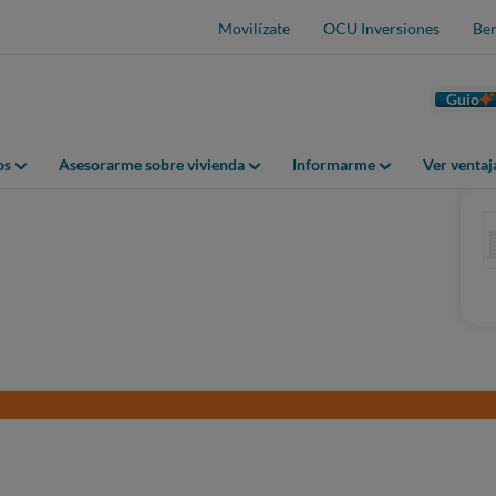
Movilízate
OCU Inversiones
Ben
Guio
os
Asesorarme sobre vivienda
Informarme
Ver venta