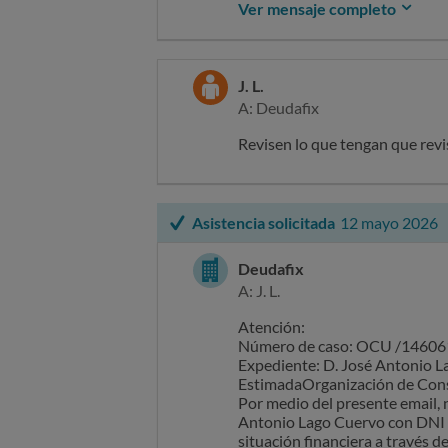
Ver mensaje completo
ofreciendo una revisión profes
Saludos cordiales.
J. L.
A: Deudafix
Departamento de
Cumplimiento Normativo
Revisen lo que tengan que revi
911 921 888
/www.deudafix.esAv. de la Vega
Asistencia solicitada
12 mayo 2026
Esta correspondencia es para 
privilegiada, o ambos.No se ren
Deudafix
correspondencia por error, elim
A: J. L.
ninguna parte de esta correspo
son los del remitente individu
Atención:
Deudafix Reparadora Legal Gro
Número de caso: OCU /1460
:legal@deudafix.es
Expediente: D. José Antonio 
EstimadaOrganización de Cons
Por medio del presente email,
Antonio Lago Cuervo con DNI 5
situación financiera a través 