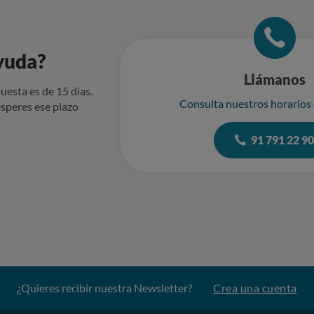
yuda?
Llámanos
uesta es de 15 días.
Consulta nuestros horarios
speres ese plazo
91 791 22 9
¿Quieres recibir nuestra Newsletter?
Crea una cuenta