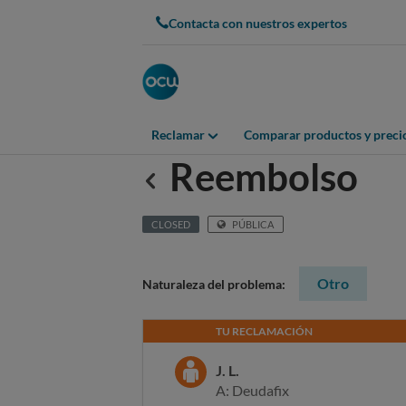
Contacta con nuestros expertos
Reclamar
Comparar productos y preci
Reembolso
Anterior
CLOSED
PÚBLICA
Otro
Naturaleza del problema:
TU RECLAMACIÓN
J. L.
A: Deudafix