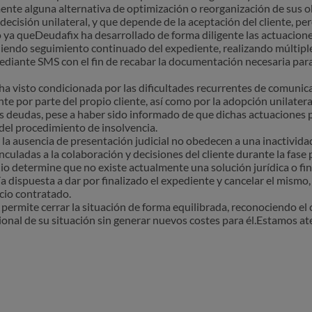
almente alguna alternativa de optimización o reorganización de sus 
ecisión unilateral, y que depende de la aceptación del cliente, pe
ya queDeudafix ha desarrollado de forma diligente las actuacione
iendo seguimiento continuado del expediente, realizando múltipl
diante SMS con el fin de recabar la documentación necesaria para
ha visto condicionada por las dificultades recurrentes de comunicac
e por parte del propio cliente, así como por la adopción unilateral
s deudas, pese a haber sido informado de que dichas actuaciones 
del procedimiento de insolvencia.
 la ausencia de presentación judicial no obedecen a una inactivida
culadas a la colaboración y decisiones del cliente durante la fase
io determine que no existe actualmente una solución jurídica o f
ía dispuesta a dar por finalizado el expediente y cancelar el mismo,
icio contratado.
ermite cerrar la situación de forma equilibrada, reconociendo el c
ional de su situación sin generar nuevos costes para él.Estamos a