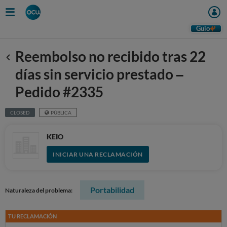
Guio
Reembolso no recibido tras 22
Anterior
días sin servicio prestado –
Pedido #2335
CLOSED
PÚBLICA
KEIO
INICIAR UNA RECLAMACIÓN
Portabilidad
Naturaleza del problema:
TU RECLAMACIÓN