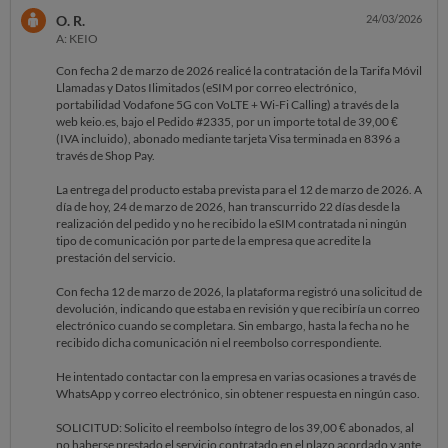
O. R.
24/03/2026
A: KEIO
Con fecha 2 de marzo de 2026 realicé la contratación de la Tarifa Móvil
Llamadas y Datos Ilimitados (eSIM por correo electrónico,
portabilidad Vodafone 5G con VoLTE + Wi-Fi Calling) a través de la
web keio.es, bajo el Pedido #2335, por un importe total de 39,00 €
(IVA incluido), abonado mediante tarjeta Visa terminada en 8396 a
través de Shop Pay.
La entrega del producto estaba prevista para el 12 de marzo de 2026. A
día de hoy, 24 de marzo de 2026, han transcurrido 22 días desde la
realización del pedido y no he recibido la eSIM contratada ni ningún
tipo de comunicación por parte de la empresa que acredite la
prestación del servicio.
Con fecha 12 de marzo de 2026, la plataforma registró una solicitud de
devolución, indicando que estaba en revisión y que recibiría un correo
electrónico cuando se completara. Sin embargo, hasta la fecha no he
recibido dicha comunicación ni el reembolso correspondiente.
He intentado contactar con la empresa en varias ocasiones a través de
WhatsApp y correo electrónico, sin obtener respuesta en ningún caso.
SOLICITUD: Solicito el reembolso íntegro de los 39,00 € abonados, al
no haberse prestado el servicio contratado en el plazo acordado y ante